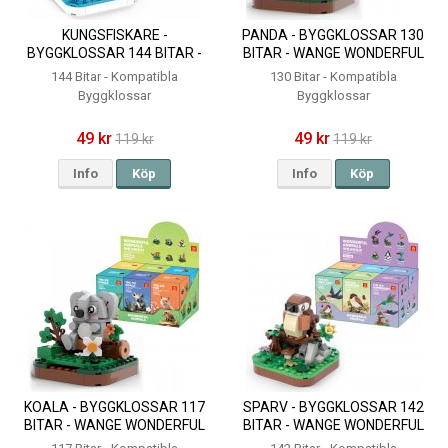
KUNGSFISKARE -
PANDA - BYGGKLOSSAR 130
BYGGKLOSSAR 144 BITAR -
BITAR - WANGE WONDERFUL
WANGE WONDERFUL
ANIMALS
144 Bitar - Kompatibla
130 Bitar - Kompatibla
ANIMALS
Byggklossar
Byggklossar
49 kr
49 kr
119 kr
119 kr
Info
Köp
Info
Köp
KOALA - BYGGKLOSSAR 117
SPARV - BYGGKLOSSAR 142
BITAR - WANGE WONDERFUL
BITAR - WANGE WONDERFUL
ANIMALS
ANIMALS