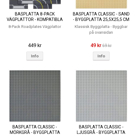
BASPLATTA 8-PACK
BASPLATTA CLASSIC - SAND
VÄGPLATTOR - KOMPATIBLA
- BYGGPLATTA 25,5X25,5 CM
BYGGKLOSSAR
- KOMPATIBLA
8-Pack Roadplates Vägplattor
Klassisk Byggplatta - Byggbar
BYGGKLOSSAR
på ovansidan
449 kr
49 kr
69 kr
Info
Info
BASPLATTA CLASSIC -
BASPLATTA CLASSIC -
MÖRKGRÅ - BYGGPLATTA
LJUSGRÅ - BYGGPLATTA