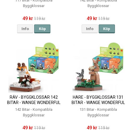
117 Bitar - Kompatibla
142 Bitar - Kompatibla
Byggklossar
Byggklossar
49 kr
49 kr
119 kr
119 kr
Info
Köp
Info
Köp
RÄV - BYGGKLOSSAR 142
HARE - BYGGKLOSSAR 131
BITAR - WANGE WONDERFUL
BITAR - WANGE WONDERFUL
ANIMALS
ANIMALS
142 Bitar - Kompatibla
131 Bitar - Kompatibla
Byggklossar
Byggklossar
49 kr
49 kr
119 kr
119 kr