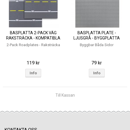
BASPLATTA 2-PACK VÄG
BASPLATTA PLATE -
RAKSTRÄCKA - KOMPATIBLA
LJUSGRÅ - BYGGPLATTA
BYGGKLOSSAR
25,5X25,5 CM - KOMPATIBLA
2-Pack Roadplates - Raksträcka
Byggbar Båda Sidor
BYGGKLOSSAR
119 kr
79 kr
Info
Info
Till Kassan
KONTAKTA OSS