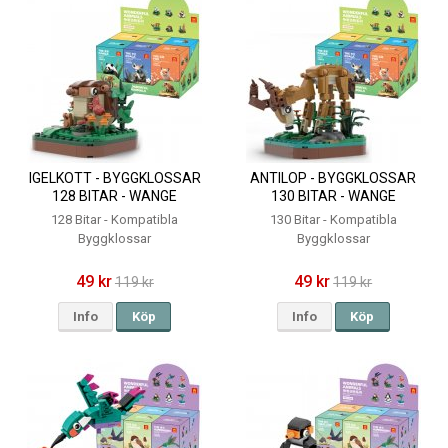
IGELKOTT - BYGGKLOSSAR
ANTILOP - BYGGKLOSSAR
128 BITAR - WANGE
130 BITAR - WANGE
WONDERFUL ANIMALS
WONDERFUL ANIMALS
128 Bitar - Kompatibla
130 Bitar - Kompatibla
Byggklossar
Byggklossar
49 kr
49 kr
119 kr
119 kr
Info
Köp
Info
Köp