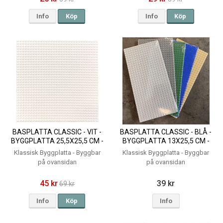
Info
Köp
Info
Köp
BASPLATTA CLASSIC - VIT -
BASPLATTA CLASSIC - BLÅ -
BYGGPLATTA 25,5X25,5 CM -
BYGGPLATTA 13X25,5 CM -
KOMPATIBLA BYGGKLOSSAR
KOMPATIBLA BYGGKLOSSAR
Klassisk Byggplatta - Byggbar
Klassisk Byggplatta - Byggbar
på ovansidan
på ovansidan
45 kr
39 kr
69 kr
Info
Köp
Info