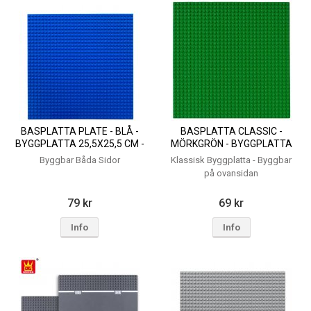
BASPLATTA PLATE - BLÅ -
BASPLATTA CLASSIC -
BYGGPLATTA 25,5X25,5 CM -
MÖRKGRÖN - BYGGPLATTA
KOMPATIBLA BYGGKLOSSAR
25,5X25,5 CM - KOMPATIBLA
Byggbar Båda Sidor
Klassisk Byggplatta - Byggbar
BYGGKLOSSAR
på ovansidan
79 kr
69 kr
Info
Info