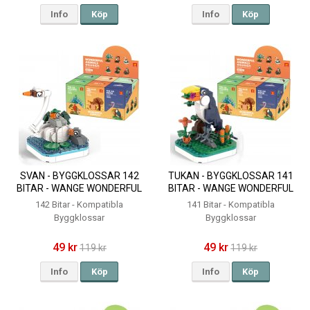
Info
Köp
Info
Köp
SVAN - BYGGKLOSSAR 142
TUKAN - BYGGKLOSSAR 141
BITAR - WANGE WONDERFUL
BITAR - WANGE WONDERFUL
ANIMALS
ANIMALS
142 Bitar - Kompatibla
141 Bitar - Kompatibla
Byggklossar
Byggklossar
49 kr
49 kr
119 kr
119 kr
Info
Köp
Info
Köp