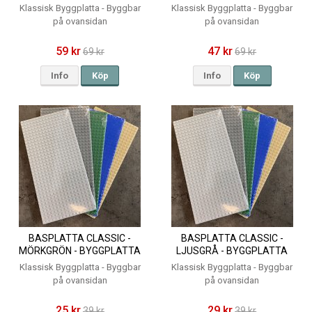
25,5X25,5 CM - KOMPATIBLA
25,5X25,5 CM - KOMPATIBLA
Klassisk Byggplatta - Byggbar
Klassisk Byggplatta - Byggbar
BYGGKLOSSAR
BYGGKLOSSAR
på ovansidan
på ovansidan
59 kr
47 kr
69 kr
69 kr
Info
Köp
Info
Köp
BASPLATTA CLASSIC -
BASPLATTA CLASSIC -
MÖRKGRÖN - BYGGPLATTA
LJUSGRÅ - BYGGPLATTA
13X25,5 CM - KOMPATIBLA
13X25,5 CM - KOMPATIBLA
Klassisk Byggplatta - Byggbar
Klassisk Byggplatta - Byggbar
BYGGKLOSSAR
BYGGKLOSSAR
på ovansidan
på ovansidan
25 kr
29 kr
39 kr
39 kr