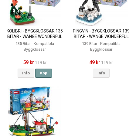
KOLIBRI - BYGGKLOSSAR 135
PINGVIN - BYGGKLOSSAR 139
BITAR - WANGE WONDERFUL
BITAR - WANGE WONDERFUL
ANIMALS
ANIMALS
135 Bitar - Kompatibla
139 Bitar - Kompatibla
Byggklossar
Byggklossar
59 kr
49 kr
119 kr
119 kr
Info
Köp
Info