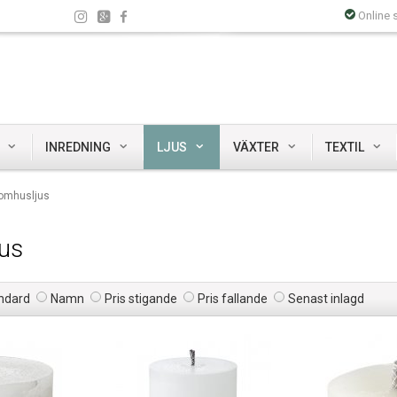
Online 
INREDNING
LJUS
VÄXTER
TEXTIL
omhusljus
us
ndard
Namn
Pris stigande
Pris fallande
Senast inlagd