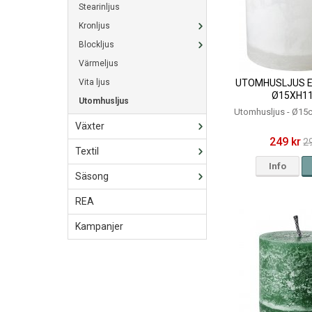
Stearinljus
Kronljus
Blockljus
Värmeljus
Vita ljus
UTOMHUSLJUS EV
Ø15XH1
Utomhusljus
Utomhusljus - Ø15
Växter
249 kr
2
Textil
Info
Säsong
REA
Kampanjer