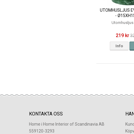
UTOMHUSLJUS EV
- Ø15XH1
Utomhusljus
219 kr
3
Info
KONTAKTA OSS
HA
Home i Home Interior of Scandinavia AB
Kund
559120-3293
Köpv