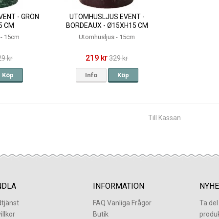
ENT - GRÖN
UTOMHUSLJUS EVENT -
5 CM
BORDEAUX - Ø15XH15 CM
 - 15cm
Utomhusljus - 15cm
219 kr
29 kr
329 kr
Köp
Info
Köp
Till Kassan
NDLA
INFORMATION
NYHE
tjänst
FAQ Vanliga Frågor
Ta de
illkor
Butik
produ