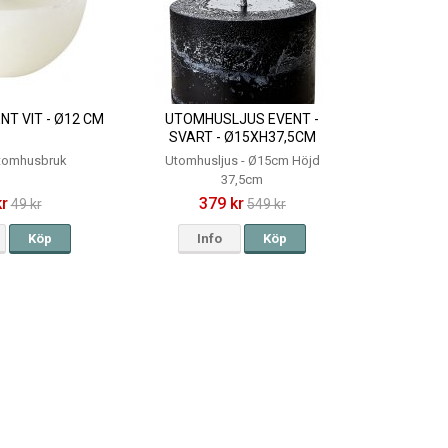
NT VIT - Ø12 CM
UTOMHUSLJUS EVENT -
SVART - Ø15XH37,5CM
tomhusbruk
Utomhusljus - Ø15cm Höjd
37,5cm
kr
379 kr
49 kr
549 kr
Köp
Info
Köp