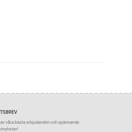
TSBREV
l av våra bästa erbjudanden och spännande
ktnyheter!