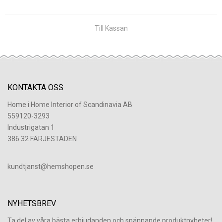
Till Kassan
KONTAKTA OSS
Home i Home Interior of Scandinavia AB
559120-3293
Industrigatan 1
386 32 FÄRJESTADEN
​kundtjanst@hemshopen.se
NYHETSBREV
Ta del av våra bästa erbjudanden och spännande produktnyheter!