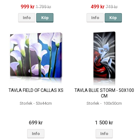
999 kr
499 kr
1 799 kr
749 kr
Info
Köp
Info
Köp
TAVLA FIELD OF CALLAS XS
TAVLA BLUE STORM - 50X100
CM
Storlek - 53x44cm
Storlek - 100x50cm
699 kr
1 500 kr
Info
Info