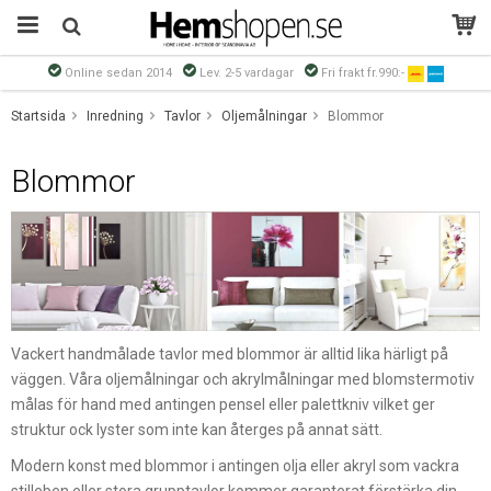
Online sedan 2014
Lev. 2-5 vardagar
Fri frakt fr.990:-
Produkten har blivit tillagd i varukorgen
Startsida
Inredning
Tavlor
Oljemålningar
Blommor
Blommor
Vackert handmålade tavlor med blommor är alltid lika härligt på
väggen. Våra oljemålningar och akrylmålningar med blomstermotiv
målas för hand med antingen pensel eller palettkniv vilket ger
struktur ock lyster som inte kan återges på annat sätt.
Modern konst med blommor i antingen olja eller akryl som vackra
stilleben eller stora grupptavlor kommer garanterat förstärka din