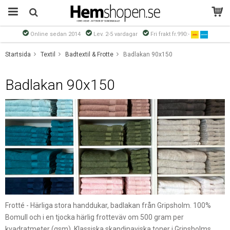
Online sedan 2014
Lev. 2-5 vardagar
Fri frakt fr.990:-
Produkten har blivit tillagd i varukorgen
Startsida
Textil
Badtextil & Frotte
Badlakan 90x150
Badlakan 90x150
Frotté - Härliga stora handdukar, badlakan från Gripsholm. 100%
Bomull och i en tjocka härlig frotteväv om 500 gram per
kvadratmeter (gsm). Klassiska skandinaviska toner i Gripsholms