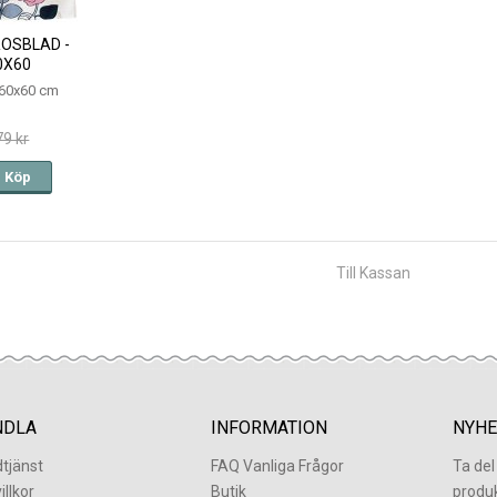
OSBLAD -
0X60
60x60 cm
79 kr
Köp
Till Kassan
NDLA
INFORMATION
NYHE
tjänst
FAQ Vanliga Frågor
Ta de
illkor
Butik
produ