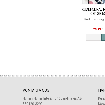
KUDDFODRAL R
CERISE 6
Kuddöverdrag 
129 kr
1
Info
KONTAKTA OSS
HA
Home i Home Interior of Scandinavia AB
Kund
559120-3293
Köpv