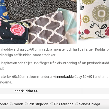
h kuddöverdrag 60x60 cm i vackra mönster och härliga färger. Kuddar o
härliga soffkuddar i stora storlekar.
 inspiration och följer upp färger från din inredning så att prydnadskud
idé.
l i storlek 60x60cm rekommenderar vi
innerkudde Cosy 60x60
för ett mo
ingarna...
Innerkuddar >>
ndard
Namn
Pris stigande
Pris fallande
Senast inlagd