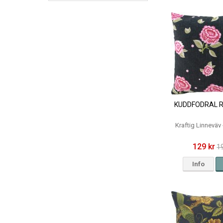
KUDDFODRAL R
Kraftig Linneväv
129 kr
1
Info