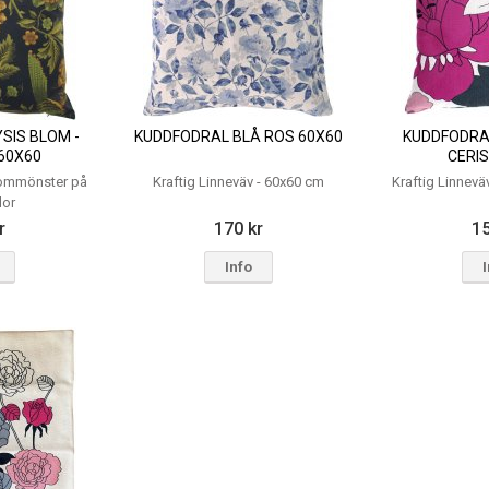
SIS BLOM -
KUDDFODRAL BLÅ ROS 60X60
KUDDFODRA
60X60
CERIS
ommönster på
Kraftig Linneväv - 60x60 cm
Kraftig Linnevä
dor
r
170 kr
15
Info