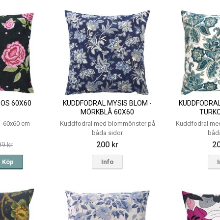
OS 60X60
KUDDFODRAL MYSIS BLOM -
KUDDFODRAL
MÖRKBLÅ 60X60
TURKO
 - 60x60 cm
Kuddfodral med blommönster på
Kuddfodral me
båda sidor
båd
200 kr
20
99 kr
Köp
Info