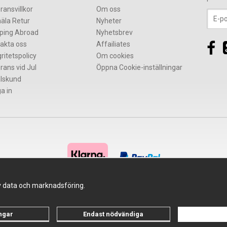
ransvillkor
Om oss
äla Retur
Nyheter
ping Abroad
Nyhetsbrev
akta oss
Affailiates
gritetspolicy
Om cookies
rans vid Jul
Öppna Cookie-inställningar
lskund
a in
av data och marknadsföring.
Drift & produktion:
Wikinggruppen
ingar
Endast nödvändiga