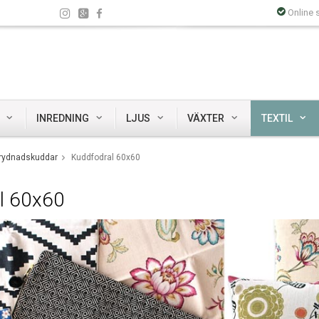
Online 
INREDNING
LJUS
VÄXTER
TEXTIL
rydnadskuddar
Kuddfodral 60x60
l 60x60