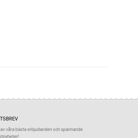
TSBREV
l av våra bästa erbjudanden och spännande
ktnyheter!