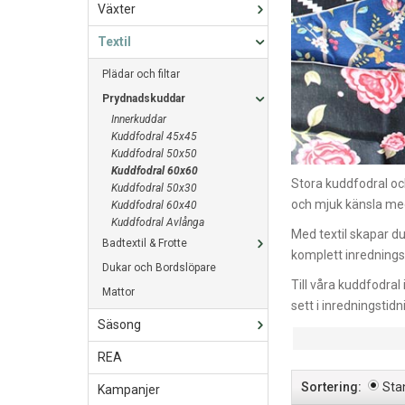
Växter
Textil
Plädar och filtar
Prydnadskuddar
Innerkuddar
Kuddfodral 45x45
Kuddfodral 50x50
Kuddfodral 60x60
Stora kuddfodral oc
Kuddfodral 50x30
och mjuk känsla med 
Kuddfodral 60x40
Kuddfodral Avlånga
Med textil skapar du
Badtextil & Frotte
komplett inrednings
Dukar och Bordslöpare
Till våra kuddfodra
Mattor
sett i inredningstidn
Säsong
REA
Sortering:
Sta
Kampanjer