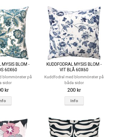
 MYSIS BLOM -
KUDDFODRAL MYSIS BLOM -
S 60X60
VIT BLÅ 60X60
d blommönster på
Kuddfodral med blommönster på
a sidor
båda sidor
0 kr
200 kr
Info
Info