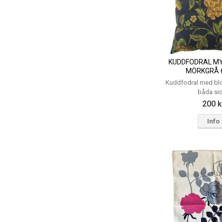
KUDDFODRAL MY
MÖRKGRÅ 
Kuddfodral med bl
båda si
200 k
Info