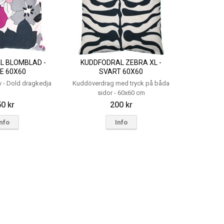
L BLOMBLAD -
KUDDFODRAL ZEBRA XL -
E 60X60
SVART 60X60
v - Dold dragkedja
Kuddöverdrag med tryck på båda
sidor - 60x60 cm
0 kr
200 kr
Info
Info