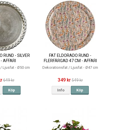
 RUND - SILVER
FAT ELDORADO RUND -
- AFFARI
FLERFÄRGAD 47 CM - AFFARI
/ Ljusfat - Ø​50 cm
Dekorationsfat / Ljusfat - Ø47 cm
kr
349 kr
649 kr
549 kr
Köp
Info
Köp