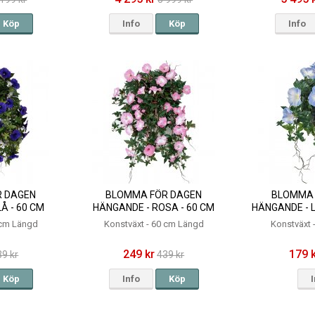
Köp
Info
Köp
Info
 DAGEN
BLOMMA FÖR DAGEN
BLOMMA 
Å - 60 CM
HÄNGANDE - ROSA - 60 CM
HÄNGANDE - L
 cm Längd
Konstväxt - 60 cm Längd
Konstväxt
249 kr
179 
39 kr
439 kr
Köp
Info
Köp