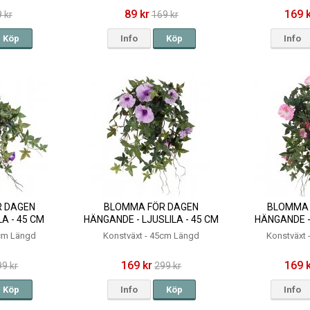
89 kr
169 
 kr
169 kr
Köp
Info
Köp
Info
 DAGEN
BLOMMA FÖR DAGEN
BLOMMA 
LA - 45 CM
HÄNGANDE - LJUSLILA - 45 CM
HÄNGANDE -
5cm Längd
Konstväxt - 45cm Längd
Konstväxt
169 kr
169 
99 kr
299 kr
Köp
Info
Köp
Info