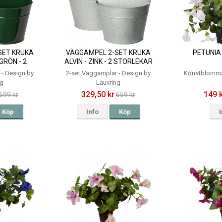
SET KRUKA
VÄGGAMPEL 2-SET KRUKA
PETUNIA 
GRÖN - 2
ALVIN - ZINK - 2 STORLEKAR
KAR
 - Design by
2-set Väggamplar - Design by
Konstblomma
ng
Lauvring
329,50 kr
149 
699 kr
659 kr
Köp
Info
Köp