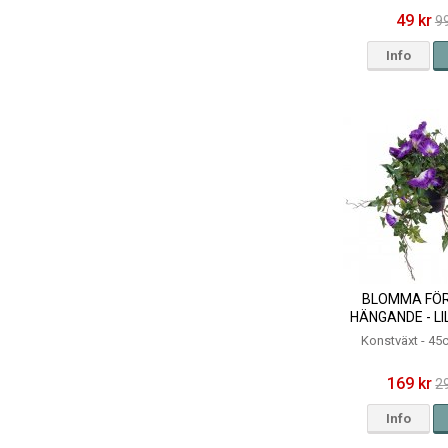
49 kr
99
Info
BLOMMA FÖR
HÄNGANDE - LI
Konstväxt - 4
169 kr
2
Info