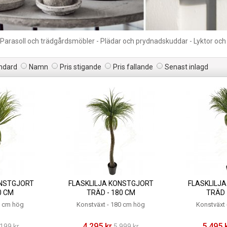
 Parasoll och trädgårdsmöbler - Plädar och prydnadskuddar - Lyktor och
ndard
Namn
Pris stigande
Pris fallande
Senast inlagd
ONSTGJORT
FLASKLILJA KONSTGJORT
FLASKLILJ
0 CM
TRÄD - 180 CM
TRÄD 
0 cm hög
Konstväxt - 180 cm hög
Konstväxt
4 295 kr
5 495 
 199 kr
5 999 kr