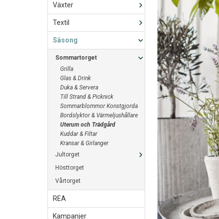
Växter
Textil
Säsong
Sommartorget
Grilla
Glas & Drink
Duka & Servera
Till Strand & Picknick
Sommarblommor Konstgjorda
Bordslyktor & Värmeljushållare
Uterum och Trädgård
Kuddar & Filtar
Kransar & Girlanger
Jultorget
Hösttorget
Vårtorget
REA
Kampanjer