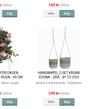
kr
169 kr
299 kr
299 kr
Köp
Info
Köp
FÖR DAGEN
HÄNGAMPEL 2-SET KRUKA
 ROSA - 45 CM
EDONA - GRÅ - Ø17,5 OCH
14CM
 - 45cm Längd
Ampel 2-Set Keramik - Edelweiss
kr
349 kr
299 kr
649 kr
Köp
Info
Köp