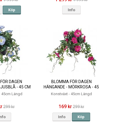
Köp
Info
FÖR DAGEN
BLOMMA FÖR DAGEN
JUSBLÅ - 45 CM
HÄNGANDE - MÖRKROSA - 45
CM
 - 45cm Längd
Konstväxt - 45cm Längd
kr
169 kr
299 kr
299 kr
Info
Info
Köp