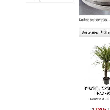
Krukor och amplar -
Sortering:
Sta
FLASKLILJA K
TRÄD - 9
Konstväxt - 9
1 299 kr
2