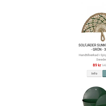
SOLFJÄDER SUNN
- GRÖN -
Handtillverkad i Sjög
Swede
89 kr
14
Info