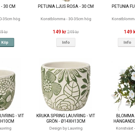
 - 30 CM
PETUNIA LJUS ROSA - 30 CM
PETUNIA FU
0-35cm hög
Konstblomma - 30-35cm hög
Konstblomma
149 kr
149 
49 kr
249 kr
Köp
Info
Info
UVRING - VIT
KRUKA SPRING LAUVRING - VIT
BLOMMA 
XH10CM
GRÖN - Ø14XH13CM
HÄNGANDE -
auvring
Design by Lauvring
Konstväxt