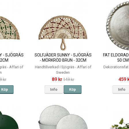
Y - SJÖGRÄS
SOLFJÄDER SUNNY - SJÖGRÄS
FAT ELDORADO
 32CM
- MÖRKRÖD BRUN - 32CM
50 CM 
räs - Affari of
Handtillverkad i Sjögräs - Affari of
Dekorationsfat 
n
Sweden
89 kr
459 
9 kr
149 kr
Köp
Info
Köp
Info