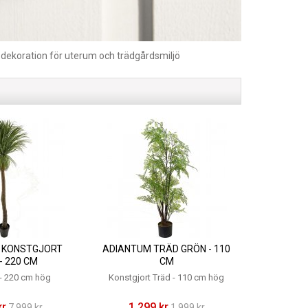
 dekoration för uterum och trädgårdsmiljö
A KONSTGJORT
ADIANTUM TRÄD GRÖN - 110
- 220 CM
CM
 - 220 cm hög
Konstgjort Träd - 110 cm hög
kr
1 299 kr
7 999 kr
1 999 kr