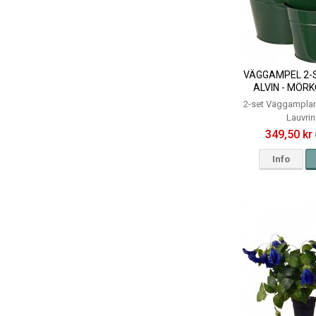
VÄGGAMPEL 2-
ALVIN - MÖRK
STORLE
2-set Väggamplar
Lauvri
349,50 kr
Info