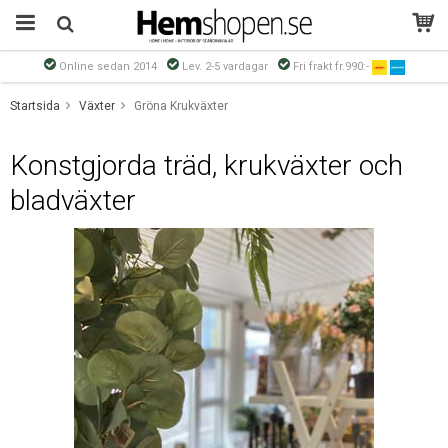
Online sedan 2014
Lev. 2-5 vardagar
Fri frakt fr.990:-
Produkten har blivit tillagd i varukorgen
Startsida
Växter
Gröna Krukväxter
Konstgjorda träd, krukväxter och
bladväxter