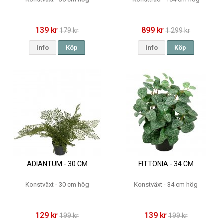
139 kr
899 kr
179 kr
1 299 kr
Info
Köp
Info
Köp
ADIANTUM - 30 CM
FITTONIA - 34 CM
Konstväxt - 30 cm hög
Konstväxt - 34 cm hög
129 kr
139 kr
199 kr
199 kr