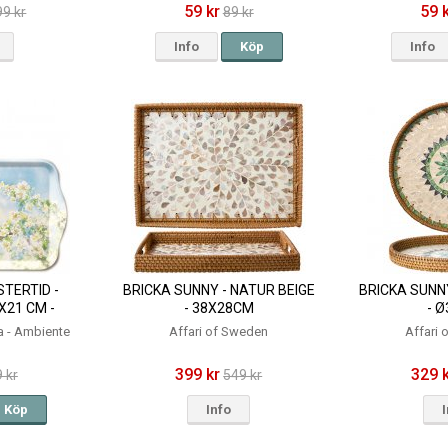
59 kr
59 
99 kr
89 kr
Info
Köp
Info
TERTID -
BRICKA SUNNY - NATUR BEIGE
BRICKA SUNN
X21 CM -
- 38X28CM
- 
TE
a - Ambiente
Affari of Sweden
Affari
399 kr
329 
 kr
549 kr
Köp
Info