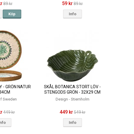
kr
59 kr
89 kr
89 kr
Köp
Info
Y - GRÖN NATUR
SKÅL BOTANICA STORT LÖV -
Ø34CM
STENGODS GRÖN - 32X29 CM
 of Sweden
Design - Stiernholm
kr
449 kr
449 kr
549 kr
Info
Info