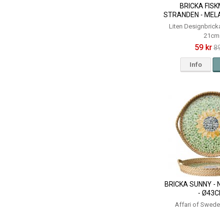
BRICKA FIS
STRANDEN - MEL
CM - AMB
Liten Designbrick
21cm
59 kr
89
Info
BRICKA SUNNY -
- Ø43
Affari of Swed