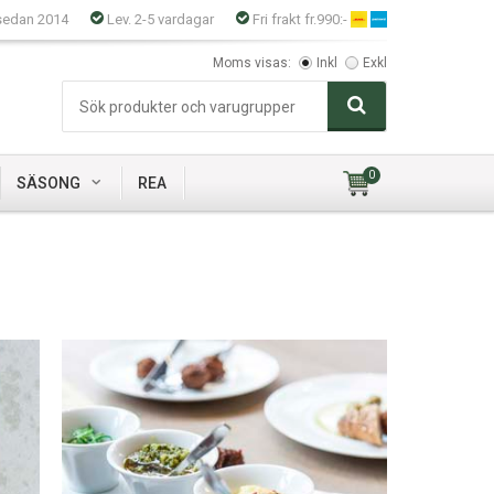
sedan 2014
Lev. 2-5 vardagar
Fri frakt fr.990:-
Moms visas:
Inkl
Exkl
0
SÄSONG
REA