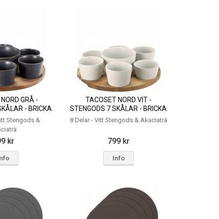
NORD GRÅ -
TACOSET NORD VIT -
KÅLAR - BRICKA
STENGODS 7 SKÅLAR - BRICKA
ACIA
AKACIA
rått Stengods &
8 Delar - Vitt Stengods & Akaciaträ
ciaträ
9 kr
799 kr
Info
Info