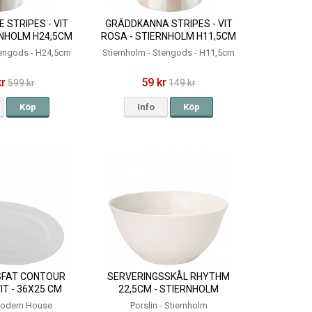
 STRIPES - VIT
GRÄDDKANNA STRIPES - VIT
RNHOLM H24,5CM
ROSA - STIERNHOLM H11,5CM
tengods - H24,5cm
Stiernholm - Stengods - H11,5cm
kr
59 kr
599 kr
149 kr
Köp
Info
Köp
SFAT CONTOUR
SERVERINGSSKÅL RHYTHM
IT - 36X25 CM
22,5CM - STIERNHOLM
Modern House
Porslin - Stiernholm