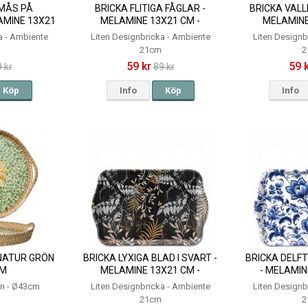
KMÅS PÅ
BRICKA FLITIGA FÅGLAR -
BRICKA VALL
AMINE 13X21
MELAMINE 13X21 CM -
MELAMINE
IENTE
AMBIENTE
AMB
a - Ambiente
Liten Designbricka - Ambiente
Liten Designb
21cm
2
59 kr
59 
 kr
89 kr
Köp
Info
Köp
Info
 NATUR GRÖN
BRICKA LYXIGA BLAD I SVART -
BRICKA DELF
CM
MELAMINE 13X21 CM -
- MELAMIN
AMBIENTE
AMB
en - Ø43cm
Liten Designbricka - Ambiente
Liten Designb
21cm
2