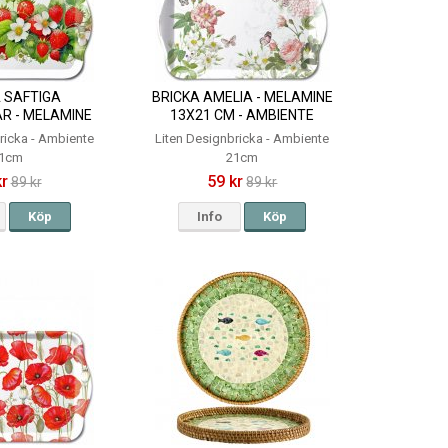
 SAFTIGA
BRICKA AMELIA - MELAMINE
R - MELAMINE
13X21 CM - AMBIENTE
 - AMBIENTE
ricka - Ambiente
Liten Designbricka - Ambiente
1cm
21cm
kr
59 kr
89 kr
89 kr
Köp
Info
Köp