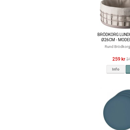
BRÖDKORG LUNDI
Ø26CM - MODE
Rund Brödkorg
259 kr
3
Info