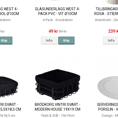
G WEST 4-
GLASUNDERLÄGG WEST 4-
TILLBRINGARE
TROL Ø10CM
PACK PVC - VIT Ø10CM
ROSA - STIE
stskinn
4-Pack - Konstskinn
Stiernholm - S
49 kr
239 
 kr
89 kr
Köp
Info
Köp
Info
RI SVART -
BRÖDKORG VINTRI SVART -
SERVERING
5,5X18,5 CM
MODERN HOUSE 19X19 CM
PORSLIN - V
5,5x18,5 cm
Textil & Stål - 19x19cm
Design - 