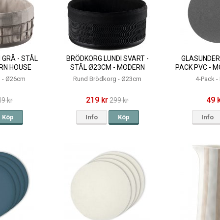
 GRÅ - STÅL
BRÖDKORG LUNDI SVART -
GLASUNDER
RN HOUSE
STÅL Ø23CM - MODERN
PACK PVC - 
HOUSE
 - Ø26cm
Rund Brödkorg - Ø23cm
4-Pack -
219 kr
49 
49 kr
299 kr
Köp
Info
Köp
Info