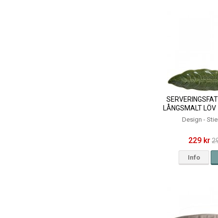
SERVERINGSFAT
LÅNGSMALT LÖV 
GRÖN - 43X
Design - Sti
229 kr
2
Info