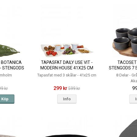
 BOTANICA
TAPASFAT DAILY USE VIT -
TACOSET 
- STENGODS
MODERN HOUSE 41X25 CM
STENGODS 7 S
11,5 CM
AK
ernholm
Tapasfat med 3 skålar - 41x25 cm
8 Delar - G
Aka
299 kr
99
99 kr
599 kr
Köp
Info