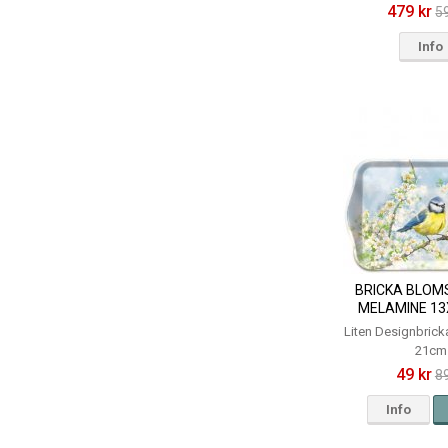
479 kr
5
Info
BRICKA BLOMS
MELAMINE 13
AMBIEN
Liten Designbrick
21cm
49 kr
89
Info