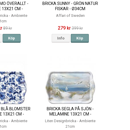
MO ÖVERALLT -
BRICKA SUNNY - GRÖN NATUR
 13X21 CM -
FISKAR - Ø34CM
IENTE
ricka - Ambiente
Affari of Sweden
1cm
kr
279 kr
89 kr
399 kr
Köp
Info
Köp
T BLÅ BLOMSTER
BRICKA SEGLA PÅ SJÖN -
E 13X21 CM -
MELAMINE 13X21 CM -
IENTE
AMBIENTE
ricka - Ambiente
Liten Designbricka - Ambiente
1cm
21cm