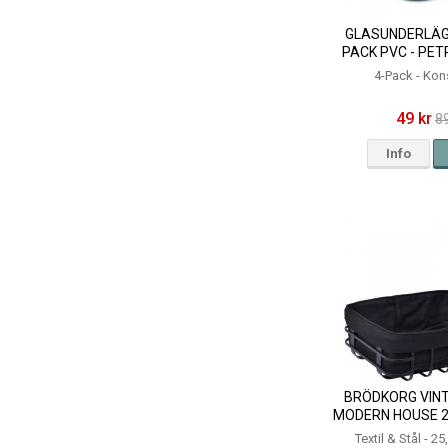
GLASUNDERLÄG
PACK PVC - PE
4-Pack - Kon
49 kr
89
Info
BRÖDKORG VINT
MODERN HOUSE 2
Textil & Stål - 2