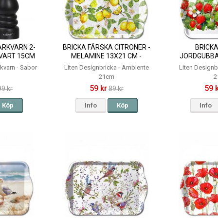
ARKVARN 2-
BRICKA FÄRSKA CITRONER -
BRICKA
SVART 15CM
MELAMINE 13X21 CM -
JORDGUBBA
AMBIENTE
13X21 CM
rkvarn - Sabor
Liten Designbricka - Ambiente
Liten Designb
21cm
2
59 kr
59 
99 kr
89 kr
Köp
Info
Köp
Info