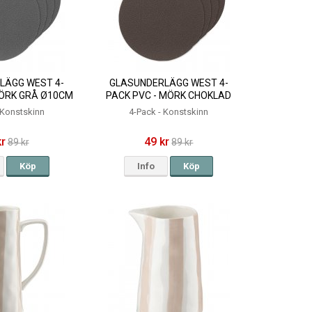
LÄGG WEST 4-
GLASUNDERLÄGG WEST 4-
MÖRK GRÅ Ø10CM
PACK PVC - MÖRK CHOKLAD
Ø10CM
 Konstskinn
4-Pack - Konstskinn
kr
49 kr
89 kr
89 kr
Köp
Info
Köp