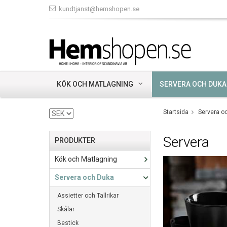
kundtjanst@hemshopen.se
KÖK OCH MATLAGNING
SERVERA OCH DUKA
Startsida
Servera o
Servera
PRODUKTER
Kök och Matlagning
Servera och Duka
Assietter och Tallrikar
Skålar
Bestick