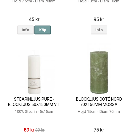
Höjd 7,5cm - Diam 70mm
Höjd 10cm - Diam 10cm
45 kr
95 kr
Info
Köp
Info
STEARINLJUS PURE -
BLOCKLJUS COTÉ NORD
BLOCKLJUS 50X150MM VIT
70X150MM MOSSA
100% Stearin - 5x15cm
Höjd 15cm - Diam 70mm
89 kr
75 kr
99 kr