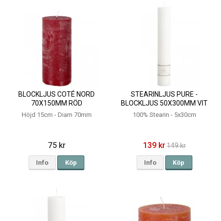
BLOCKLJUS COTÉ NORD
STEARINLJUS PURE -
70X150MM RÖD
BLOCKLJUS 50X300MM VIT
Höjd 15cm - Diam 70mm
100% Stearin - 5x30cm
75 kr
139 kr
149 kr
Info
Köp
Info
Köp