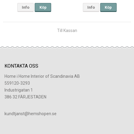
Info
Köp
Info
Köp
Till Kassan
KONTAKTA OSS
Home i Home Interior of Scandinavia AB
559120-3293
Industrigatan 1
386 32 FÄRJESTADEN
​kundtjanst@hemshopen.se