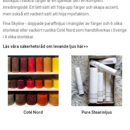
Blockljus i vackra färger är en självklar del i en komplett
inredningsidé. Ett lätt sätt att följa upp färger och skapa accent,
men också ett vackert sätt att höja mysfaktorn.
Fina Skyline - doppade paraffinljus i mängder av färger och 6 olika
storlekar eller vackert rustika Coté Nord som handtillverkas i Sverige
i 4 olika storlekar.
Läs våra säkerhetsråd om levande ljus här>>
Coté Nord
Pure Stearinljus