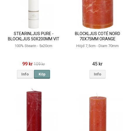
STEARINLJUS PURE -
BLOCKLJUS COTÉ NORD
BLOCKLJUS 50X200MM VIT
70X75MM ORANGE
100% Stearin - 5x20cm
Höjd 7,5cm - Diam 70mm
99 kr
45 kr
109 kr
Info
Köp
Info