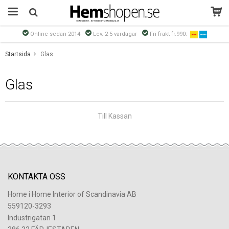
Online sedan 2014
Lev. 2-5 vardagar
Fri frakt fr.990:-
Produkten har blivit tillagd i varukorgen
Startsida
Glas
Glas
Till Kassan
KONTAKTA OSS
Home i Home Interior of Scandinavia AB
559120-3293
Industrigatan 1