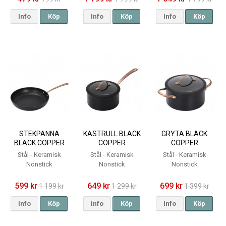
Info
Köp
Info
Köp
Info
Köp
STEKPANNA
KASTRULL BLACK
GRYTA BLACK
BLACK COPPER
COPPER
COPPER
KERAMISK -
KERAMISK -
KERAMISK -
Stål - Keramisk
Stål - Keramisk
Stål - Keramisk
MODERN HOUSE -
MODERN HOUSE -
MODERN HOUSE -
Nonstick
Nonstick
Nonstick
Ø28
1,5L
3L
599 kr
649 kr
699 kr
1 199 kr
1 299 kr
1 399 kr
Info
Köp
Info
Köp
Info
Köp