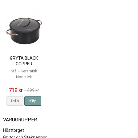
GRYTA BLACK
COPPER
KERAMISK -
Stål - Keramisk
MODERN HOUSE -
Nonstick
4,5L
719 kr
1 499 kr
Info
Köp
VARUGRUPPER
Hösttorget
Grytor och Stekpannor