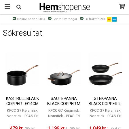
Online sedan 2014
Lev. 2-5 vardagar
Fri frakt fr.990:-
Produkten har blivit tillagd i varukorgen
Sökresultat
KASTRULL BLACK
SAUTEPANNA
STEKPANNA
COPPER - Ø14CM
BLACK COPPER M
BLACK COPPER 2-
0,8L - MODERN
GLASLOCK -
SET Ø20CM
KFCC G7 Keramisk
KFCC G7 Keramisk
KFCC G7 Keramisk
HOUSE
Ø28CM 6L -
Ø28CM - MODERN
Nonstick - PFAS-Fri
Nonstick - PFAS-Fri
Nonstick - PFAS-Fri
MODERN HOUSE
HOUSE
479 kr
1 199 kr
1 049 kr
799 kr
1 799 kr
1 799 kr