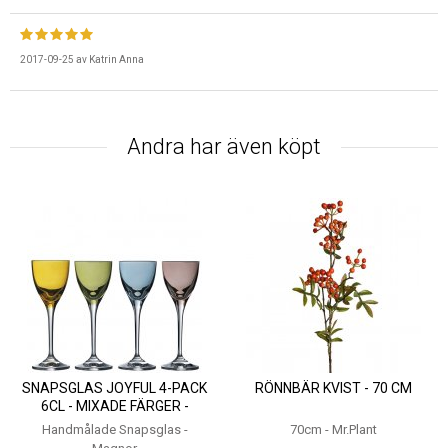
2017-09-25
av
Katrin Anna
Andra har även köpt
SNAPSGLAS JOYFUL 4-PACK
RÖNNBÄR KVIST - 70 CM
6CL - MIXADE FÄRGER -
MAGNOR
Handmålade Snapsglas -
70cm - Mr.Plant