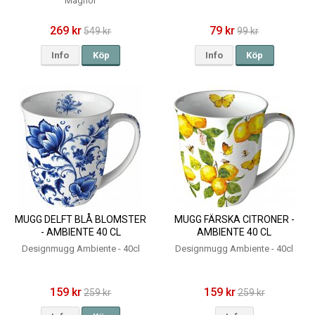
Magnor
269 kr
79 kr
549 kr
99 kr
Info
Köp
Info
Köp
MUGG DELFT BLÅ BLOMSTER
MUGG FÄRSKA CITRONER -
- AMBIENTE 40 CL
AMBIENTE 40 CL
Designmugg Ambiente - 40cl
Designmugg Ambiente - 40cl
159 kr
159 kr
259 kr
259 kr