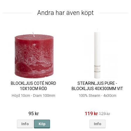
Andra har även köpt
BLOCKLJUS COTÉ NORD
STEARINLJUS PURE -
10X10CM RÖD
BLOCKLJUS 40X300MM VIT
Höjd 10cm - Diam 100mm
100% Stearin - 4x30cm
95 kr
119 kr
129 kr
Info
Köp
Info