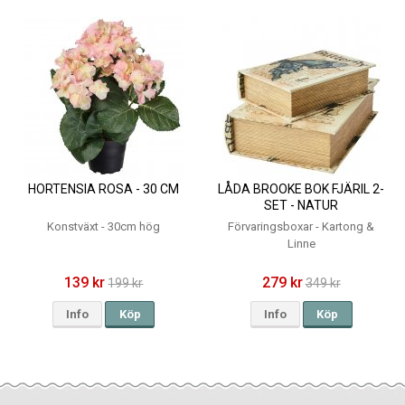
HORTENSIA ROSA - 30 CM
LÅDA BROOKE BOK FJÄRIL 2-
SET - NATUR
Konstväxt - 30cm hög
Förvaringsboxar - Kartong &
Linne
139 kr
279 kr
199 kr
349 kr
Info
Köp
Info
Köp