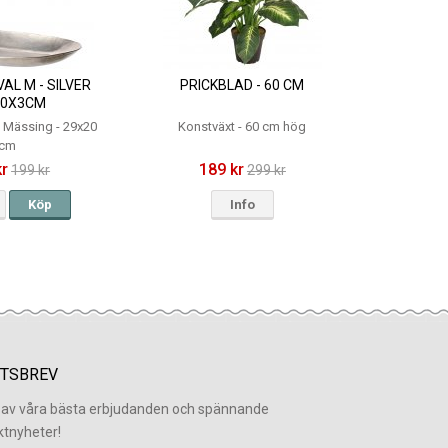
AL M - SILVER
PRICKBLAD - 60 CM
20X3CM
d Mässing - 29x20
Konstväxt - 60 cm hög
cm
kr
189 kr
199 kr
299 kr
Köp
Info
TSBREV
l av våra bästa erbjudanden och spännande
ktnyheter!