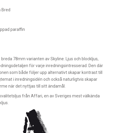
 Bred
ppad paraffin
h
n breda 78mm varianten av Skyline. Ljus och blockljus,
edningsdetaljen för varje inredningsintresserad. Den där
tionen som både följer upp alternativt skapar kontrast till
temat i inredningsidén och också naturligtvis skapar
me när det nyttjas till sitt ändamål.
kvalitetsljus från Affari, en av Sveriges mest välkända
kljus.