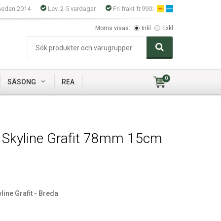
sedan 2014
Lev. 2-5 vardagar
Fri frakt fr.990:-
Moms visas:
Inkl
Exkl
0
SÄSONG
REA
s Skyline Grafit 78mm 15cm
line Grafit - Breda