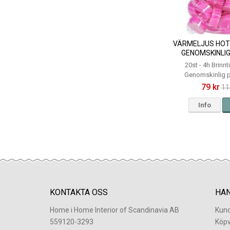
VÄRMELJUS HOT 
GENOMSKINLIG
20st - 4h Brinn
Genomskinlig 
79 kr
11
Info
KONTAKTA OSS
HA
Home i Home Interior of Scandinavia AB
Kund
559120-3293
Köpv