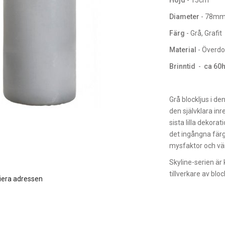
Höjd
- 15cm
Diameter
- 78mm
Färg
- Grå, Grafit
Material
- Överdo
Brinntid
-
ca 60
Grå blockljus i de
den självklara inr
sista lilla dekora
det ingångna färg
mysfaktor och vär
Skyline-serien är 
tillverkare av bloc
iera adressen