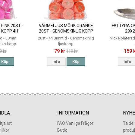
PINK 20ST -
VÄRMELJUS MÖRK ORANGE
FAT LYRA OV
 KOPP 4H
20ST - GENOMSKINLIG KOPP
29X
4H
tid - 38mm
20st - 4h Brinntid - Genomskinlig
Nickelplätera
plastkopp
ljuskopp
79 kr
159 
9 kr
119 kr
Köp
Info
Köp
Info
NDLA
INFORMATION
NYHE
tjänst
FAQ Vanliga Frågor
Ta de
illkor
Butik
produ