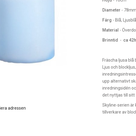
Höjd
- 10cm
Diameter
- 78mm
Färg
- Blå, Ljusbl
Material
- Överdo
Brinntid
-
ca 42
Fräscha ljusa blå 
Ljus och blockljus
inredningsintresse
upp alternativt sk
inredningsidén oc
det nyttjas till si
Skyline-serien är 
iera adressen
tillverkare av bloc