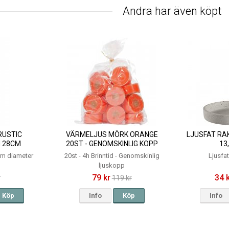
Andra har även köpt
RUSTIC
VÄRMELJUS MÖRK ORANGE
LJUSFAT RAK
 28CM
20ST - GENOMSKINLIG KOPP
13
4H
m diameter
20st - 4h Brinntid - Genomskinlig
Ljusfa
ljuskopp
r
79 kr
34 
119 kr
Köp
Info
Köp
Info