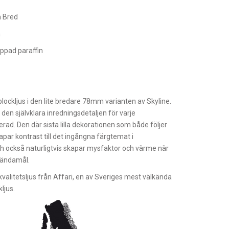
 Bred
å
ppad paraffin
h
blockljus i den lite bredare 78mm varianten av Skyline.
, den självklara inredningsdetaljen för varje
rad. Den där sista lilla dekorationen som både följer
apar kontrast till det ingångna färgtemat i
h också naturligtvis skapar mysfaktor och värme när
tt ändamål.
kvalitetsljus från Affari, en av Sveriges mest välkända
kljus.