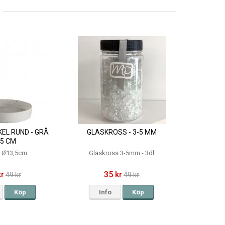
EL RUND - GRÅ
GLASKROSS - 3-5 MM
,5 CM
t Ø13,5cm
Glaskross 3-5mm - 3dl
kr
35 kr
49 kr
49 kr
Köp
Info
Köp