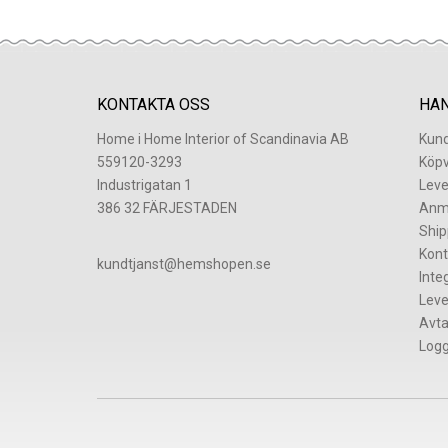
KONTAKTA OSS
HA
Home i Home Interior of Scandinavia AB
Kund
559120-3293
Köpv
Industrigatan 1
Leve
386 32 FÄRJESTADEN
Anm
Ship
Kont
​kundtjanst@hemshopen.se
Inte
Leve
Avta
Logg