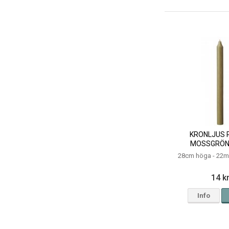
KRONLJUS 
MOSSGRÖN
28cm höga - 22m
14 k
Info