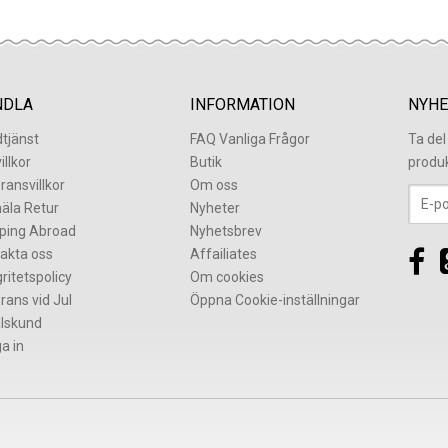
NDLA
INFORMATION
NYHE
tjänst
FAQ Vanliga Frågor
Ta de
illkor
Butik
produ
ransvillkor
Om oss
äla Retur
Nyheter
ping Abroad
Nyhetsbrev
akta oss
Affailiates
gritetspolicy
Om cookies
rans vid Jul
Öppna Cookie-inställningar
lskund
a in