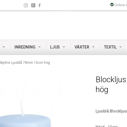
Online 
INREDNING
LJUS
VÄXTER
TEXTIL
 Skyline Ljusblå 78mm 10cm hög
Blocklju
hög
Ljusblå Blockljus