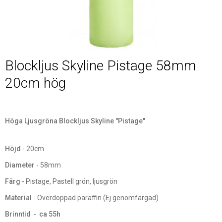
Blockljus Skyline Pistage 58mm
20cm hög
Höga Ljusgröna Blockljus Skyline "Pistage"
Höjd
- 20cm
Diameter
- 58mm
Färg
- Pistage, Pastell grön, ljusgrön
Material
- Överdoppad paraffin (Ej genomfärgad)
Brinntid
-
ca 55h