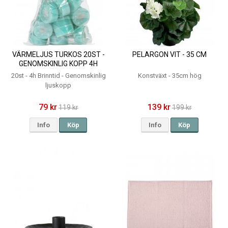
VÄRMELJUS TURKOS 20ST -
PELARGON VIT - 35 CM
GENOMSKINLIG KOPP 4H
20st - 4h Brinntid - Genomskinlig
Konstväxt - 35cm hög
ljuskopp
79 kr
139 kr
119 kr
199 kr
Info
Köp
Info
Köp