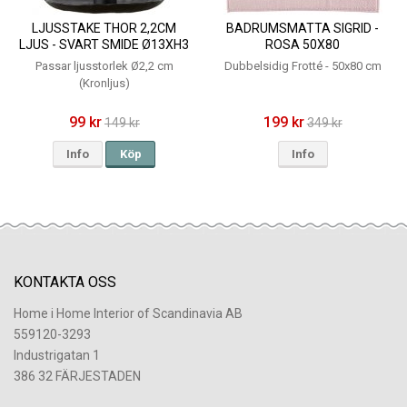
LJUSSTAKE THOR 2,2CM
BADRUMSMATTA SIGRID -
LJUS - SVART SMIDE Ø13XH3
ROSA 50X80
CM
Passar ljusstorlek Ø2,2 cm
Dubbelsidig Frotté - 50x80 cm
(Kronljus)
99 kr
199 kr
149 kr
349 kr
Info
Köp
Info
KONTAKTA OSS
Home i Home Interior of Scandinavia AB
559120-3293
Industrigatan 1
386 32 FÄRJESTADEN