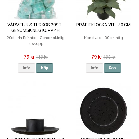
VÄRMELJUS TURKOS 20ST -
PRÄRIEKLOCKA VIT - 30 CM
GENOMSKINLIG KOPP 4H
20st - 4h Brinntid - Genomskinlig
Konstväxt - 30cm hög
ljuskopp
79 kr
79 kr
119 kr
199 kr
Info
Köp
Info
Köp