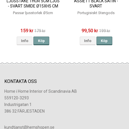
LJUSSTAKE THOR 5CM LJUS
ASSIETT BLACK SATIN -
- SVART SMIDE Ø15XH5 CM
SVART
Passar ljusstorlek Ø5cm
Portugisiskt Stengods
159 kr
99,50 kr
179 kr
199 kr
Info
Köp
Info
Köp
KONTAKTA OSS
Home i Home Interior of Scandinavia AB
559120-3293
Industrigatan 1
386 32 FÄRJESTADEN
​kundtjanst@hemshopen.se