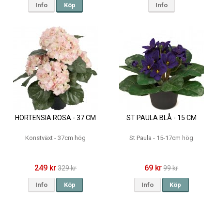
Info
Köp
Info
HORTENSIA ROSA - 37 CM
ST PAULA BLÅ - 15 CM
Konstväxt - 37cm hög
St Paula - 15-17cm hög
249 kr
69 kr
329 kr
99 kr
Info
Köp
Info
Köp