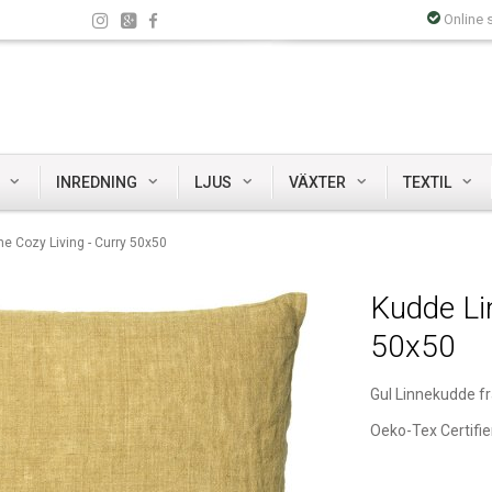
Online 
INREDNING
LJUS
VÄXTER
TEXTIL
e Cozy Living - Curry 50x50
Kudde Lin
50x50
Gul Linnekudde f
Oeko-Tex Certifie