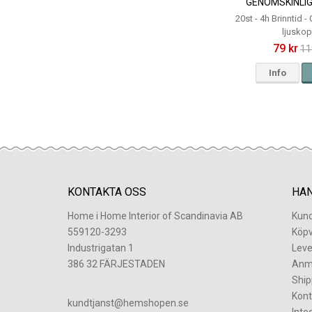
GENOMSKINLIG
20st - 4h Brinntid 
ljusko
79 kr
11
Info
KONTAKTA OSS
HA
Home i Home Interior of Scandinavia AB
Kund
559120-3293
Köpv
Industrigatan 1
Leve
386 32 FÄRJESTADEN
Anm
Ship
Kont
​kundtjanst@hemshopen.se
Inte