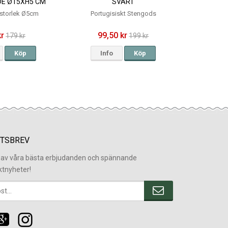
DE Ø15XH5 CM
SVART
sstorlek Ø5cm
Portugisiskt Stengods
kr
99,50 kr
179 kr
199 kr
Köp
Info
Köp
TSBREV
l av våra bästa erbjudanden och spännande
ktnyheter!