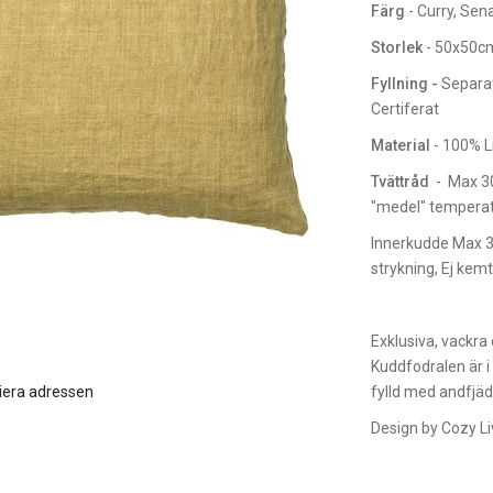
Färg
- Curry, Sen
Storlek
- 50x50c
Fyllning -
Separat
Certiferat
Material
- 100% Li
Tvättråd
- Max 30 
"medel" temperatu
Innerkudde Max 30
strykning, Ej kemt
Exklusiva, vackra
Kuddfodralen är i
iera adressen
fylld med andfjäd
Design by Cozy Li