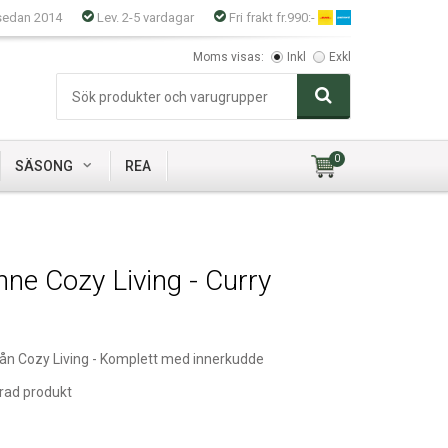
sedan 2014
Lev. 2-5 vardagar
Fri frakt fr.990:-
Moms visas:
Inkl
Exkl
0
SÄSONG
REA
ne Cozy Living - Curry
rån Cozy Living - Komplett med innerkudde
rad produkt