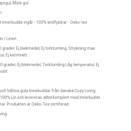
apsgul, Mörk gul
m
 innerkudde ingår - 100% andfjädrar - Oeko-tex
n / Linen
grader, Ej blekmedel, Ej torktumling, Strykning max
r, Ej kemtvätt
 grader, Ej blekmedel, Torktumling Låg temperatur, Ej
vätt
 och tidlösa gula linnekuddar från danska Cozy Living.
 100% Lin och levereras alltid komplett med innerkudde
rar. Produkten är Oeko-Tex certiferad.
ving