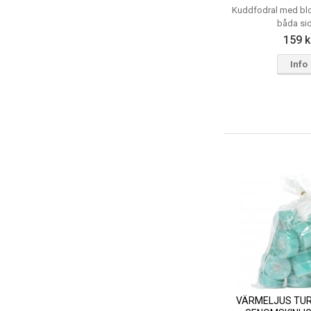
Kuddfodral med bl
båda si
159 k
Info
VÄRMELJUS TUR