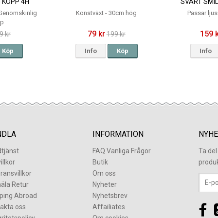
 KOPP 4H
SVART SMI
- Genomskinlig
Konstväxt - 30cm hög
Passar lju
pp
79 kr
159 
9 kr
199 kr
Köp
Info
Köp
Info
NDLA
INFORMATION
NYHE
tjänst
FAQ Vanliga Frågor
Ta de
illkor
Butik
produ
ransvillkor
Om oss
äla Retur
Nyheter
ping Abroad
Nyhetsbrev
akta oss
Affailiates
gritetspolicy
Om cookies