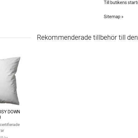
Till butikens start
Sitemap »
Rekommenderade tillbehör till de
OSY DOWN
0
ertifierade
rar