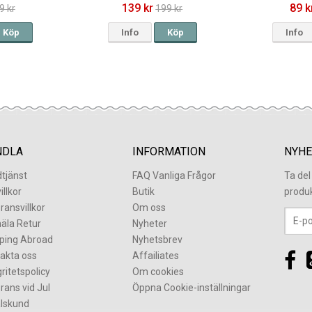
139 kr
89 k
9 kr
199 kr
Köp
Info
Köp
Info
NDLA
INFORMATION
NYHE
tjänst
FAQ Vanliga Frågor
Ta de
illkor
Butik
produ
ransvillkor
Om oss
äla Retur
Nyheter
ping Abroad
Nyhetsbrev
akta oss
Affailiates
gritetspolicy
Om cookies
rans vid Jul
Öppna Cookie-inställningar
lskund