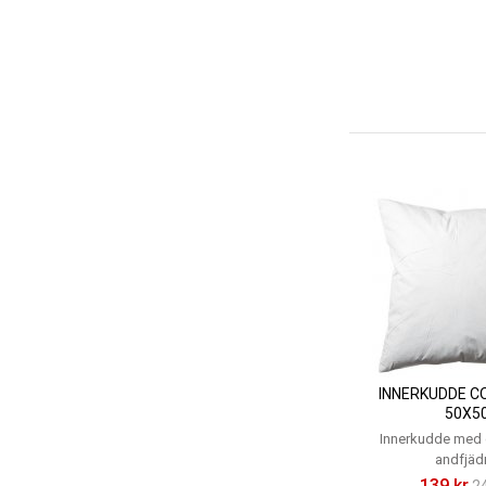
INNERKUDDE C
50X5
Innerkudde med c
andfjäd
139 kr