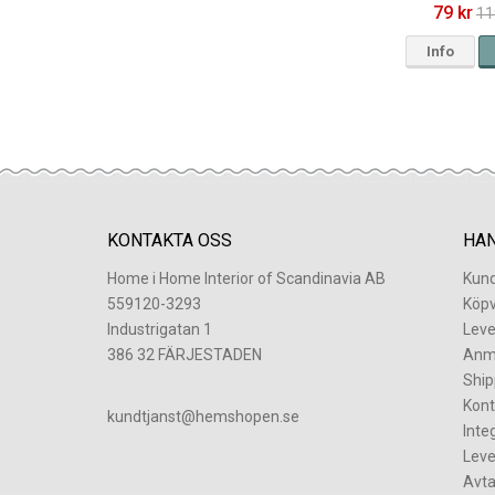
79 kr
11
Info
KONTAKTA OSS
HA
Home i Home Interior of Scandinavia AB
Kund
559120-3293
Köpv
Industrigatan 1
Leve
386 32 FÄRJESTADEN
Anm
Ship
Kont
​kundtjanst@hemshopen.se
Inte
Leve
Avta