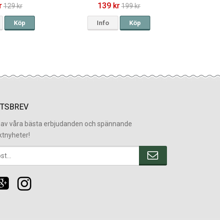
r
139 kr
129 kr
199 kr
Köp
Info
Köp
TSBREV
l av våra bästa erbjudanden och spännande
ktnyheter!