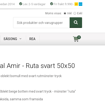
sedan 2014
Lev. 2-5 vardagar
Fri frakt fr.990:-
Moms visas:
Inkl
Exkl
0
SÄSONG
REA
al Amir - Ruta svart 50x50
 oblekt bomull med svart rutmönster tryck
Oblekt beige botten med svart tryck - mönster "ruta"
aksida, samma som framsida