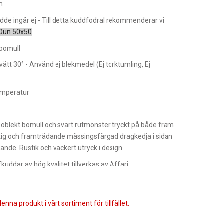
m
dde ingår ej - Till detta kuddfodral rekommenderar vi
 Dun 50x50
 bomull
ätt 30° - Använd ej blekmedel (Ej torktumling, Ej
mperatur
 oblekt bomull och svart rutmönster tryckt på både fram
tig och framträdande mässingsfärgad dragkedja i sidan
nde. Rustik och vackert utryck i design.
uddar av hög kvalitet tillverkas av Affari
enna produkt i vårt sortiment för tillfället.