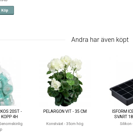
49 kr
Köp
Andra har även köpt
KOS 20ST -
PELARGON VIT - 35 CM
ISFORM ICE
 KOPP 4H
SVART 18
- Genomskinlig
Konstväxt - 35cm hög
Silikon 
pp