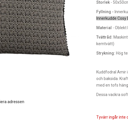
Storlek
- 50x50c
Fyllning -
Innerku
Innerkudde Cosy
Material
- Oblekt
Tvättråd:
Maskintv
kemtvätt)
Strykning:
Hög te
Kuddfodral Amir i
och baksida. Kraf
med en tofs hänga
Dessa vackra soffk
iera adressen
Tyvärr ingår inte d