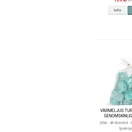
2
Info
VÄRMELJUS TUR
GENOMSKINLIG
20st - 4h Brinntid 
ljusko