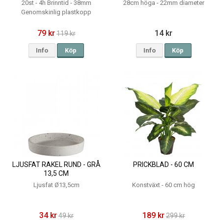
20st - 4h Brinntid - 38mm
28cm höga - 22mm diameter
Genomskinlig plastkopp
79 kr
14 kr
119 kr
Info
Köp
Info
Köp
LJUSFAT RAKEL RUND - GRÅ
PRICKBLAD - 60 CM
13,5 CM
Ljusfat Ø13,5cm
Konstväxt - 60 cm hög
34 kr
189 kr
49 kr
299 kr