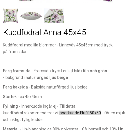
Kuddfodral Anna 45x45
Kuddfodral med lila blommor - Linneväv 45x45cm med tryck
på framsidan
Färg framsida
- Framsida tryckt enligt bild i
lila och grön
-
bakgrund i
naturfärgad ljus beige
Färg baksida
- Baksida naturfärgad, ljus beige
Storlek
- ca 45x45cm
Fyllning -
Innerkudde ingår ej - Till detta
kuddfodral rekommenderar vi
Innerkudde Fluff 50x50
- för en mjuk
och riktigt fyllig kudde
Material
- Lin-blandning ca 80% polyester, 10% bomull och 10% Lin.