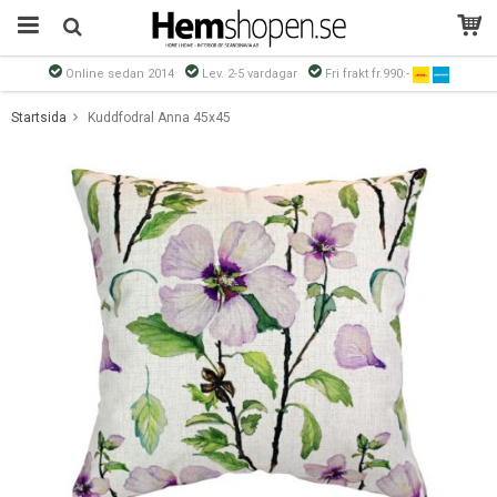
Online sedan 2014
Lev. 2-5 vardagar
Fri frakt fr.990:-
Produkten har blivit tillagd i varukorgen
Startsida
Kuddfodral Anna 45x45