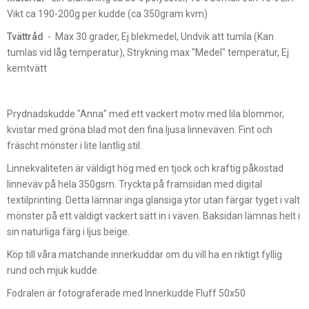
Vikt ca 190-200g per kudde (ca 350gram kvm)
Tvättråd
- Max 30 grader, Ej blekmedel, Undvik att tumla (Kan
tumlas vid låg temperatur), Strykning max "Medel" temperatur, Ej
kemtvätt
Prydnadskudde "Anna" med ett vackert motiv med lila blommor,
kvistar med gröna blad mot den fina ljusa linneväven. Fint och
fräscht mönster i lite lantlig stil.
Linnekvaliteten är väldigt hög med en tjock och kraftig påkostad
linneväv på hela 350gsm. Tryckta på framsidan med digital
textilprinting. Detta lämnar inga glansiga ytor utan färgar tyget i valt
mönster på ett väldigt vackert sätt in i väven. Baksidan lämnas helt i
sin naturliga färg i ljus beige.
Köp till våra matchande innerkuddar om du vill ha en riktigt fyllig
rund och mjuk kudde.
Fodralen är fotograferade med Innerkudde Fluff 50x50