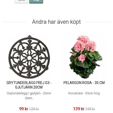
Andra har även köpt
GRYTUNDERLÄGG FREJ G3 -
PELARGON ROSA - 35 CM
GJUTJÄRN 20CM
Grytunderlägg i gjutjärn - 20cm
Konstväxt - 35cm hög
diam.
99 kr
139 kr
129 kr
199 kr