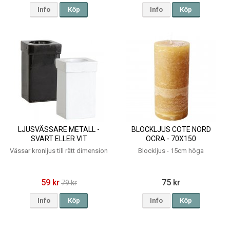
Info
Köp
Info
Köp
LJUSVÄSSARE METALL -
BLOCKLJUS COTE NORD
SVART ELLER VIT
OCRA - 70X150
Vässar kronljus till rätt dimension
Blockljus - 15cm höga
59 kr
75 kr
79 kr
Info
Köp
Info
Köp