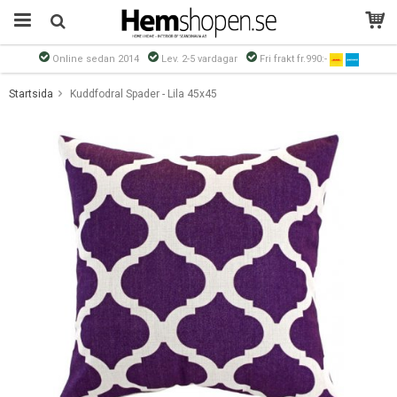
Online sedan 2014
Lev. 2-5 vardagar
Fri frakt fr.990:-
Produkten har blivit tillagd i varukorgen
Startsida
Kuddfodral Spader - Lila 45x45