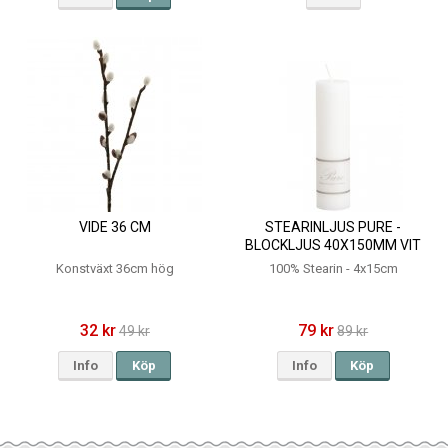
VIDE 36 CM
STEARINLJUS PURE -
BLOCKLJUS 40X150MM VIT
Konstväxt 36cm hög
100% Stearin - 4x15cm
32 kr
79 kr
49 kr
89 kr
Info
Köp
Info
Köp