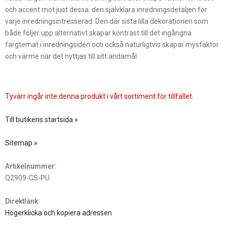
och accent mot just dessa. den självklara inredningsdetaljen för
varje inredningsintresserad. Den där sista lilla dekorationen som
både följer upp alternativt skapar kontrast till det ingångna
färgtemat i inredningsidén och också naturligtvis skapar mysfaktor
och värme när det nyttjas till sitt ändamål.
Tyvärr ingår inte denna produkt i vårt sortiment för tillfället.
Till butikens startsida »
Sitemap »
Artikelnummer:
Q2909-CS-PU
Direktlänk:
Högerklicka och kopiera adressen