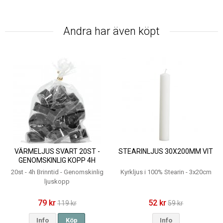
Andra har även köpt
VÄRMELJUS SVART 20ST -
STEARINLJUS 30X200MM VIT
GENOMSKINLIG KOPP 4H
20st - 4h Brinntid - Genomskinlig
Kyrkljus i 100% Stearin - 3x20cm
ljuskopp
79 kr
52 kr
119 kr
59 kr
Info
Köp
Info