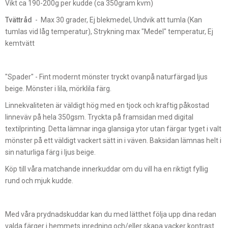
Vikt ca 190-200g per kudde (ca 350gram kvm)
Tvättråd
- Max 30 grader, Ej blekmedel, Undvik att tumla (Kan
tumlas vid låg temperatur), Strykning max "Medel" temperatur, Ej
kemtvätt
"Spader" - Fint modernt mönster tryckt ovanpå naturfärgad ljus
beige. Mönster i lila, mörklila färg.
Linnekvaliteten är väldigt hög med en tjock och kraftig påkostad
linneväv på hela 350gsm. Tryckta på framsidan med digital
textilprinting. Detta lämnar inga glansiga ytor utan färgar tyget i valt
mönster på ett väldigt vackert sätt in i väven. Baksidan lämnas helt i
sin naturliga färg i ljus beige.
Köp till våra matchande innerkuddar om du vill ha en riktigt fyllig
rund och mjuk kudde.
Med våra prydnadskuddar kan du med lätthet följa upp dina redan
valda färger i hemmets inredning och/eller skapa vacker kontrast