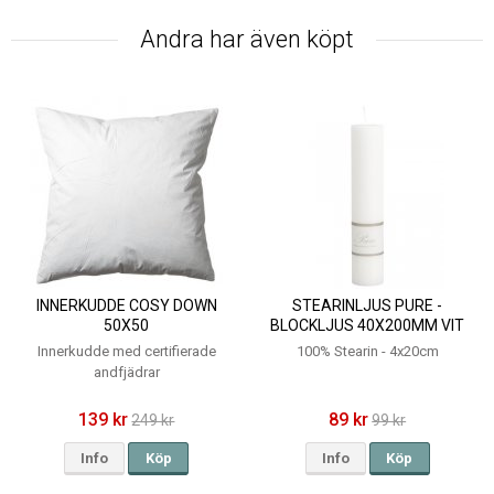
Andra har även köpt
INNERKUDDE COSY DOWN
STEARINLJUS PURE -
50X50
BLOCKLJUS 40X200MM VIT
Innerkudde med certifierade
100% Stearin - 4x20cm
andfjädrar
139 kr
89 kr
249 kr
99 kr
Info
Köp
Info
Köp