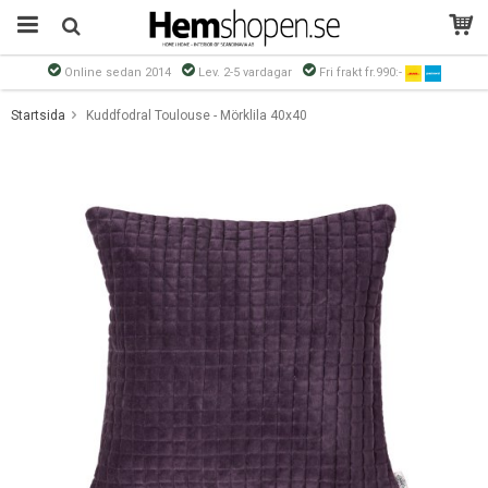
Online sedan 2014
Lev. 2-5 vardagar
Fri frakt fr.990:-
Produkten har blivit tillagd i varukorgen
Startsida
Kuddfodral Toulouse - Mörklila 40x40