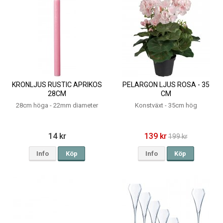
KRONLJUS RUSTIC APRIKOS
PELARGON LJUS ROSA - 35
28CM
CM
28cm höga - 22mm diameter
Konstväxt - 35cm hög
14 kr
139 kr
199 kr
Info
Köp
Info
Köp