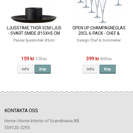
LJUSSTAKE THOR 5CM LJUS
OPEN UP CHAMPAGNEGLAS
- SVART SMIDE Ø15XH5 CM
20CL 6-PACK - CHEF &
SOMMELIER
Passar ljusstorlek Ø5cm
Design Chef & Sommelier
159 kr
399 kr
179 kr
849 kr
Info
Köp
Info
Köp
KONTAKTA OSS
Home i Home Interior of Scandinavia AB
559120-3293