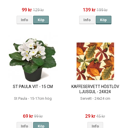
99 kr
139 kr
129 kr
199 kr
Info
Köp
Info
Köp
ST PAULA VIT - 15 CM
KAFFESERVETT HÖSTLÖV
LJUSGUL - 24X24
St Paula - 15-17cm hög
Servett - 24x24 cm
69 kr
29 kr
99 kr
45 kr
Info
Köp
Info