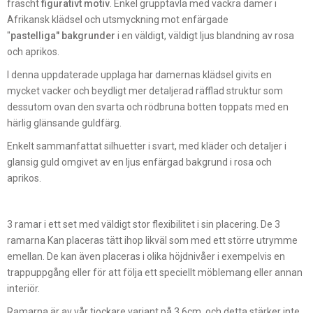
fräscht
figurativt motiv
. Enkel grupptavla med vackra damer i
Afrikansk klädsel och utsmyckning mot enfärgade
"
pastelliga"
bakgrunder
i en väldigt, väldigt ljus blandning av rosa
och aprikos.
I denna uppdaterade upplaga har damernas klädsel givits en
mycket vacker och beydligt mer detaljerad räfflad struktur som
dessutom ovan den svarta och rödbruna botten toppats med en
härlig glänsande guldfärg.
Enkelt sammanfattat silhuetter i svart, med kläder och detaljer i
glansig guld omgivet av en ljus enfärgad bakgrund i rosa och
aprikos.
3 ramar i ett set med väldigt stor flexibilitet i sin placering. De 3
ramarna Kan placeras tätt ihop likväl som med ett större utrymme
emellan. De kan även placeras i olika höjdnivåer i exempelvis en
trappuppgång eller för att följa ett speciellt möblemang eller annan
interiör.
Ramarna är av vår tjockare variant på 3.6cm och detta stärker inte