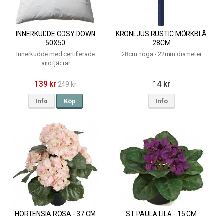
INNERKUDDE COSY DOWN
KRONLJUS RUSTIC MÖRKBLÅ
50X50
28CM
Innerkudde med certifierade
28cm höga - 22mm diameter
andfjädrar
139 kr
14 kr
249 kr
Info
Köp
Info
HORTENSIA ROSA - 37 CM
ST PAULA LILA - 15 CM