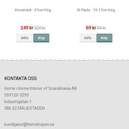
Konstväxt - 37cm hög
St Paula - 15-17cm hög
249 kr
69 kr
329 kr
99 kr
Info
Köp
Info
Köp
KONTAKTA OSS
Home i Home Interior of Scandinavia AB
559120-3293
Industrigatan 1
386 32 FÄRJESTADEN
​kundtjanst@hemshopen.se