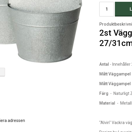
L
Produktbeskrivn
2st Vägg
27/31cm
Antal
- Innehåller
Mått Väggampel
Mått Väggampel
Färg
- Naturligt 
Material
- Metall
iera adressen
"Alvin" Vackra väg