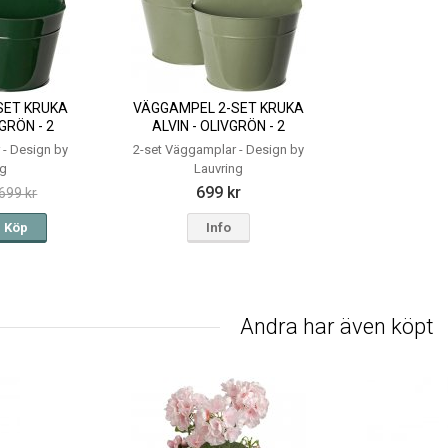
SET KRUKA
VÄGGAMPEL 2-SET KRUKA
GRÖN - 2
ALVIN - OLIVGRÖN - 2
KAR
STORLEKAR
 - Design by
2-set Väggamplar - Design by
ng
Lauvring
699 kr
699 kr
Köp
Info
Andra har även köpt