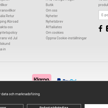
illkor
Butik
produ
ransvillkor
Om oss
äla Retur
Nyheter
ping Abroad
Nyhetsbrev
akta oss
Affailiates
gritetspolicy
Om cookies
rans vid Jul
Öppna Cookie-inställningar
lskund
a in
av data och marknadsföring.
Drift & produktion:
Wikinggruppen
ingar
Endast nödvändiga