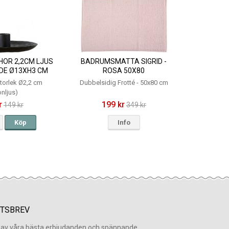
HOR 2,2CM LJUS
BADRUMSMATTA SIGRID -
IDE Ø13XH3 CM
ROSA 50X80
storlek Ø2,2 cm
Dubbelsidig Frotté - 50x80 cm
onljus)
r
199 kr
149 kr
349 kr
Köp
Info
TSBREV
l av våra bästa erbjudanden och spännande