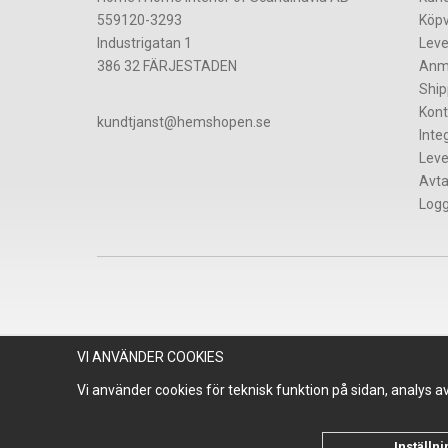
559120-3293
Köpv
Industrigatan 1
Leve
386 32 FÄRJESTADEN
Anm
Ship
Kont
​kundtjanst@hemshopen.se
Inte
Leve
Avta
Logg
VI ANVÄNDER COOKIES
Vi använder cookies för teknisk funktion på sidan, analys 
Inställn