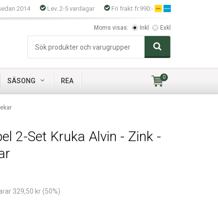
sedan 2014
Lev. 2-5 vardagar
Fri frakt fr.990:-
Moms visas:
Inkl
Exkl
0
SÄSONG
REA
lekar
 2-Set Kruka Alvin - Zink -
ar
arar 329,50 kr (50%)