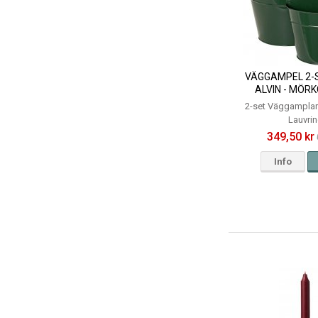
VÄGGAMPEL 2-
ALVIN - MÖRK
STORLE
2-set Väggamplar
Lauvri
349,50 kr
Info