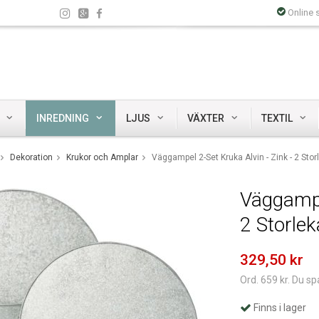
Online 
INREDNING
LJUS
VÄXTER
TEXTIL
Dekoration
Krukor och Amplar
Väggampel 2-Set Kruka Alvin - Zink - 2 Stor
Väggampel
2 Storlek
329,50 kr
Ord. 659 kr. Du sp
Finns i lager