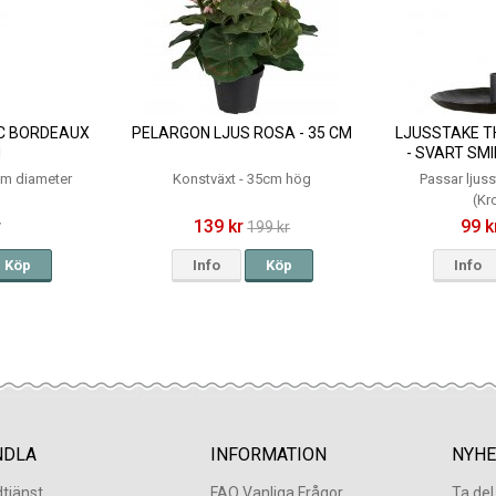
C BORDEAUX
PELARGON LJUS ROSA - 35 CM
LJUSSTAKE T
M
- SVART SM
m diameter
Konstväxt - 35cm hög
Passar ljus
(Kr
r
139 kr
99 k
199 kr
Köp
Info
Köp
Info
NDLA
INFORMATION
NYHE
tjänst
FAQ Vanliga Frågor
Ta de