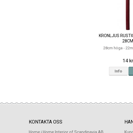
KRONLJUS RUSTI
28C
28cm höga - 22m
14 k
Info
KONTAKTA OSS
HA
Home i Home Interior of Scandinavia AB
Kund