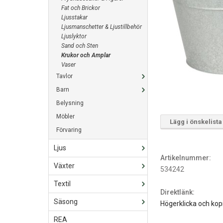
Fat och Brickor
Ljusstakar
Ljusmanschetter & Ljustillbehör
Ljuslyktor
Sand och Sten
Krukor och Amplar
Vaser
Tavlor
Barn
Belysning
Möbler
Lägg i önskelista
Förvaring
Ljus
Artikelnummer:
Växter
534242
Textil
Direktlänk:
Säsong
Högerklicka och kop
REA