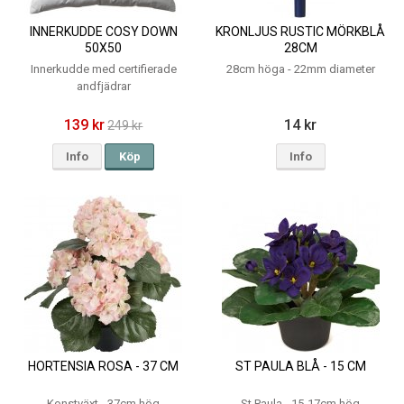
INNERKUDDE COSY DOWN
KRONLJUS RUSTIC MÖRKBLÅ
50X50
28CM
Innerkudde med certifierade
28cm höga - 22mm diameter
andfjädrar
139 kr
14 kr
249 kr
Info
Köp
Info
HORTENSIA ROSA - 37 CM
ST PAULA BLÅ - 15 CM
Konstväxt - 37cm hög
St Paula - 15-17cm hög