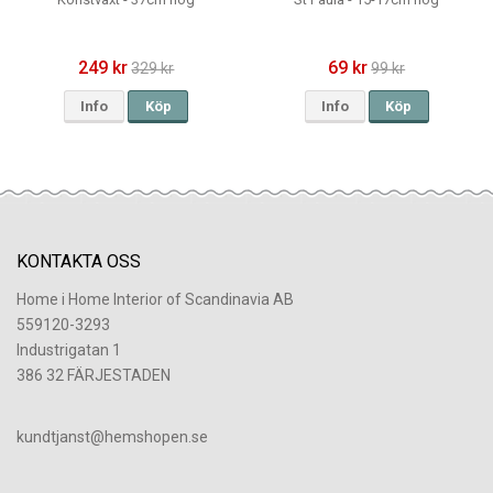
249 kr
69 kr
329 kr
99 kr
Info
Köp
Info
Köp
KONTAKTA OSS
Home i Home Interior of Scandinavia AB
559120-3293
Industrigatan 1
386 32 FÄRJESTADEN
​kundtjanst@hemshopen.se