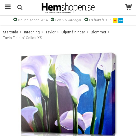
Online sedan 2014
Lev. 2-5 vardagar
Fri frakt fr.990:-
Produkten har blivit tillagd i varukorgen
Startsida
Inredning
Tavlor
Oljemålningar
Blommor
Tavla Field of Callas XS