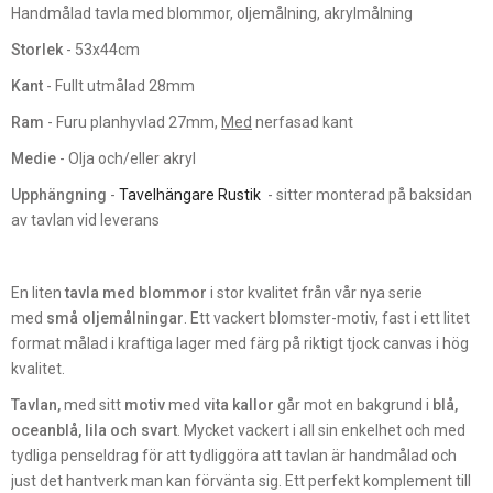
Handmålad tavla med blommor, oljemålning, akrylmålning
Storlek
- 53x44cm
Kant
- Fullt utmålad 28mm
Ram
- Furu planhyvlad 27mm,
Med
nerfasad kant
Medie
- Olja och/eller akryl
Upphängning
-
Tavelhängare Rustik
- sitter monterad på baksidan
av tavlan vid leverans
En liten
tavla med blommor
i stor kvalitet från vår nya serie
med
små oljemålningar
. Ett vackert blomster-motiv, fast i ett litet
format målad i kraftiga lager med färg på riktigt tjock canvas i hög
kvalitet.
Tavlan,
med sitt
motiv
med
vita kallor
går mot en bakgrund i
blå,
oceanblå, lila och svart
. Mycket vackert i all sin enkelhet och med
tydliga penseldrag för att tydliggöra att tavlan är handmålad och
just det hantverk man kan förvänta sig. Ett perfekt komplement till