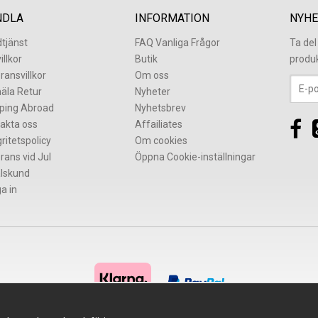
NDLA
INFORMATION
NYHE
tjänst
FAQ Vanliga Frågor
Ta de
illkor
Butik
produ
ransvillkor
Om oss
äla Retur
Nyheter
ping Abroad
Nyhetsbrev
akta oss
Affailiates
gritetspolicy
Om cookies
rans vid Jul
Öppna Cookie-inställningar
lskund
a in