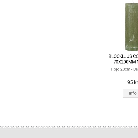
BLOCKLJUS C
70X200MM
Höjd 20cm - D
95 k
Info