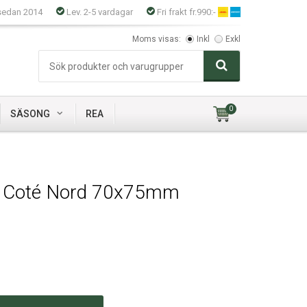
sedan 2014
Lev. 2-5 vardagar
Fri frakt fr.990:-
Moms visas:
Inkl
Exkl
0
SÄSONG
REA
s Coté Nord 70x75mm