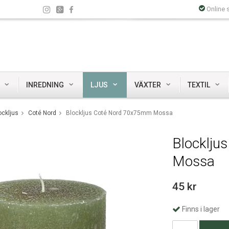
Online 
INREDNING
LJUS
VÄXTER
TEXTIL
ockljus
Coté Nord
Blockljus Coté Nord 70x75mm Mossa
Blocklju
Mossa
45 kr
Finns i lager