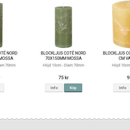
OTÉ NORD
BLOCKLJUS COTÉ NORD
BLOCKLJUS C
 MOSSA
70X150MM MOSSA
CM V
iam 70mm
Höjd 15cm - Diam 70mm
Höjd 10cm
r
75 kr
9
Info
Köp
Info