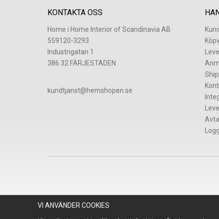
KONTAKTA OSS
HA
Home i Home Interior of Scandinavia AB
Kund
559120-3293
Köpv
Industrigatan 1
Leve
386 32 FÄRJESTADEN
Anm
Ship
Kont
​kundtjanst@hemshopen.se
Inte
Leve
Avta
Logg
VI ANVÄNDER COOKIES