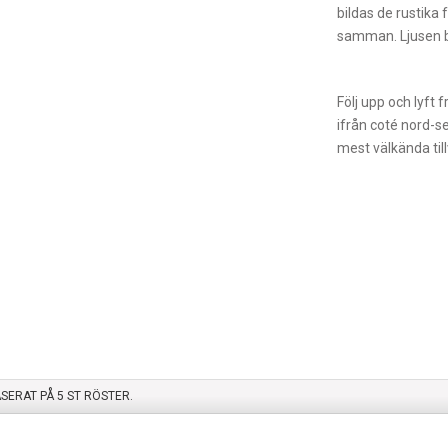
bildas de rustika 
samman. Ljusen b
Följ upp och lyft 
ifrån coté nord-se
mest välkända till
ASERAT PÅ
5
ST RÖSTER.