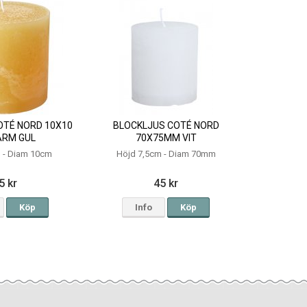
OTÉ NORD 10X10
BLOCKLJUS COTÉ NORD
ARM GUL
70X75MM VIT
 - Diam 10cm
Höjd 7,5cm - Diam 70mm
5 kr
45 kr
Köp
Info
Köp