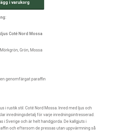
ägg i varukorg
ing:
ljus Coté Nord Mossa
 Mörkgrön, Grön, Mossa
uten genomfärgat paraffin
h
s i rustik stil. Coté Nord Mossa. Inred med ljus och
vklar inredningsdetalj för varje inredningsintresserad.
as i Sverige och är helt handgjorda. De kallgjuts i
ffin och eftersom de pressas utan uppvärmning så