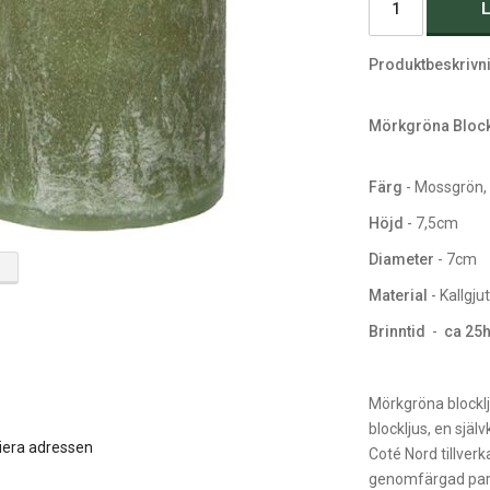
L
Produktbeskrivn
Mörkgröna Block
Färg
- Mossgrön,
Höjd
- 7,5cm
Diameter
- 7cm
Material
- Kallgj
Brinntid
-
ca 25
Mörkgröna blocklju
blockljus, en själ
iera adressen
Coté Nord tillverk
genomfärgad para