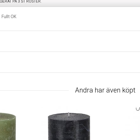
ASERAT PÅ
3
ST RÖSTER.
Fullt OK
Andra har även köpt