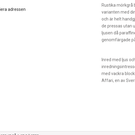
Rustika mörkgrå b
iera adressen
varianten med dim
och är helt handg
de pressas utan u
ljusen då paraffi
genomfärgade på
Inred med ljus och
inredningsintresse
med vackra blocklj
Affari, en av Sver