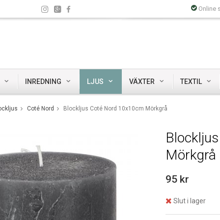
Online 
INREDNING
LJUS
VÄXTER
TEXTIL
ockljus
Coté Nord
Blockljus Coté Nord 10x10cm Mörkgrå
Blocklju
Mörkgrå
95 kr
Slut i lager