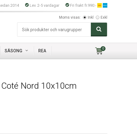
sedan 2014
Lev. 2-5 vardagar
Fri frakt fr.990:-
Moms visas:
Inkl
Exkl
0
SÄSONG
REA
s Coté Nord 10x10cm