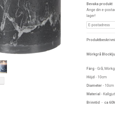
Bevaka produkt
Ange din e-postad
lager!
Produktbeskrivn
Mörkgrå Blocklj
Färg
- Grå, Mörkg
Höjd
- 10cm
Diameter
- 10cm
Material
- Kallgj
Brinntid
-
ca 60