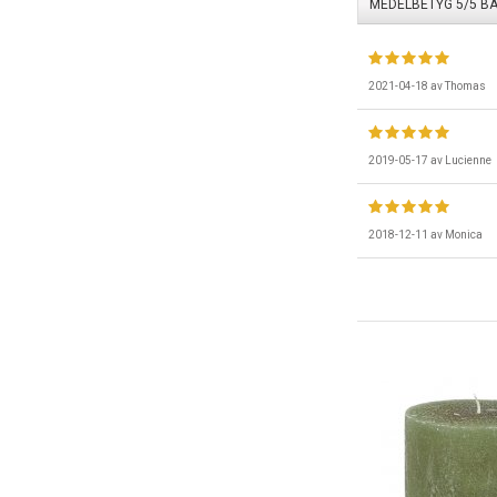
MEDELBETYG
5
/5 B
2021-04-18
av
Thomas
2019-05-17
av
Lucienne
2018-12-11
av
Monica