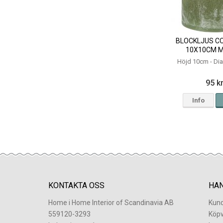
BLOCKLJUS C
10X10CM 
Höjd 10cm - D
95 k
Info
KONTAKTA OSS
HA
Home i Home Interior of Scandinavia AB
Kund
559120-3293
Köpv