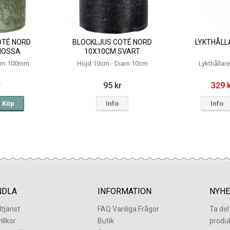
OTÉ NORD
BLOCKLJUS COTÉ NORD
LYKTHÅLLA
MOSSA
10X10CM SVART
iam 100mm
Höjd 10cm - Diam 10cm
Lykthållar
r
95 kr
329 
Köp
Info
Info
NDLA
INFORMATION
NYHE
tjänst
FAQ Vanliga Frågor
Ta de
illkor
Butik
produ