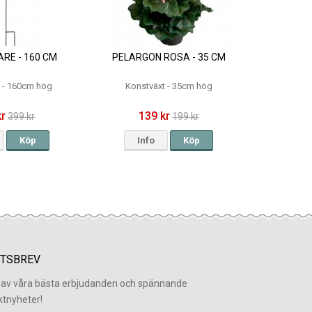
RE - 160 CM
PELARGON ROSA - 35 CM
e - 160cm hög
Konstväxt - 35cm hög
kr
139 kr
399 kr
199 kr
Köp
Info
Köp
TSBREV
l av våra bästa erbjudanden och spännande
ktnyheter!