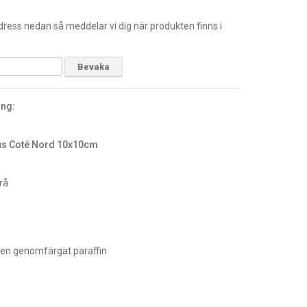
ress nedan så meddelar vi dig när produkten finns i
Bevaka
ing:
us Coté Nord 10x10cm
rå
uten genomfärgat paraffin
h