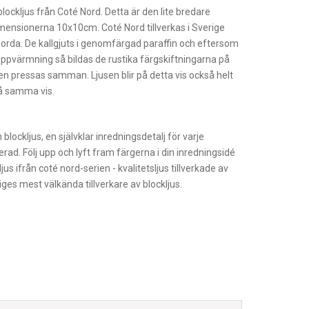
lockljus från Coté Nord. Detta är den lite bredare
ensionerna 10x10cm. Coté Nord tillverkas i Sverige
jorda. De kallgjuts i genomfärgad paraffin och eftersom
ppvärmning så bildas de rustika färgskiftningarna på
nen pressas samman. Ljusen blir på detta vis också helt
 samma vis.
 blockljus, en självklar inredningsdetalj för varje
rad. Följ upp och lyft fram färgerna i din inredningsidé
us ifrån coté nord-serien - kvalitetsljus tillverkade av
iges mest välkända tillverkare av blockljus.