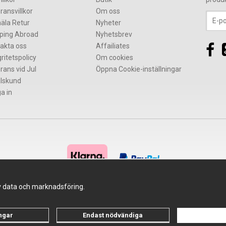
ransvillkor
Om oss
äla Retur
Nyheter
ping Abroad
Nyhetsbrev
akta oss
Affailiates
gritetspolicy
Om cookies
rans vid Jul
Öppna Cookie-inställningar
lskund
a in
av data och marknadsföring.
Drift & produktion:
Wikinggruppen
ingar
Endast nödvändiga