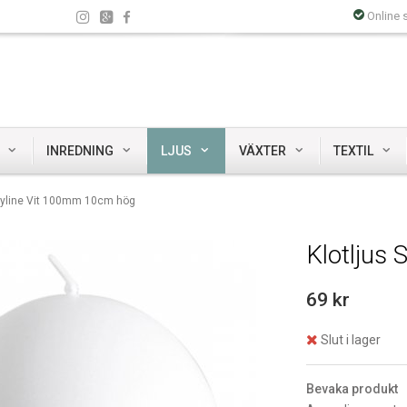
Online 
INREDNING
LJUS
VÄXTER
TEXTIL
Skyline Vit 100mm 10cm hög
Klotljus
69 kr
Slut i lager
Bevaka produkt