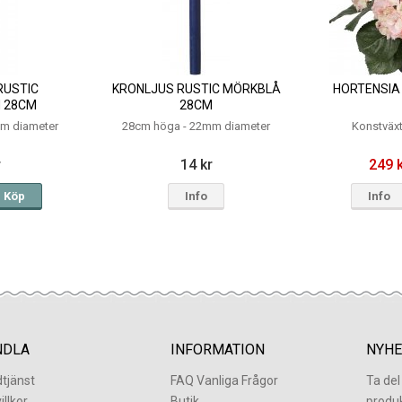
RUSTIC
KRONLJUS RUSTIC MÖRKBLÅ
HORTENSIA 
 28CM
28CM
m diameter
28cm höga - 22mm diameter
Konstväx
r
14 kr
249 
Köp
Info
Info
NDLA
INFORMATION
NYHE
tjänst
FAQ Vanliga Frågor
Ta de
illkor
Butik
produ