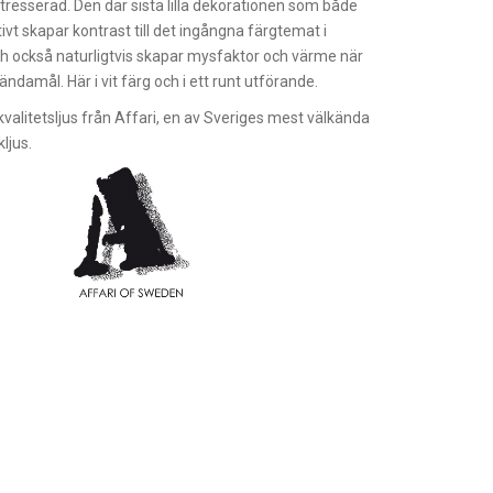
ntresserad. Den där sista lilla dekorationen som både
tivt skapar kontrast till det ingångna färgtemat i
h också naturligtvis skapar mysfaktor och värme när
tt ändamål. Här i vit färg och i ett runt utförande.
kvalitetsljus från Affari, en av Sveriges mest välkända
kljus.