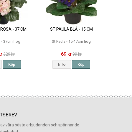
ROSA - 37 CM
ST PAULA BLÅ - 15 CM
t - 37cm hög
St Paula - 15-17cm hög
kr
69 kr
329 kr
99 kr
Köp
Info
Köp
TSBREV
l av våra bästa erbjudanden och spännande
ktnyheter!