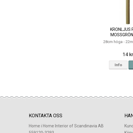
KRONLJUS 
MOSSGRÖN
28cm höga - 22m
14 k
Info
KONTAKTA OSS
HA
Home i Home Interior of Scandinavia AB
Kund
559120-3293
Köpv