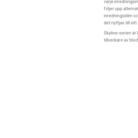
varje inredningsi
följer upp alterna
inredningsidén oc
det nyttjas till si
Skyline-serien är 
tillverkare av bloc