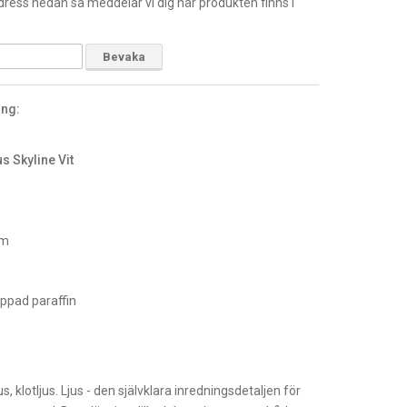
ress nedan så meddelar vi dig när produkten finns i
Bevaka
ing:
us Skyline Vit
mm
ppad paraffin
h
s, klotljus. Ljus - den självklara inredningsdetaljen för