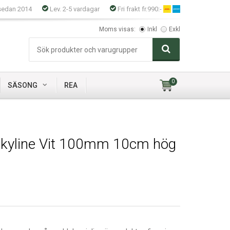
sedan 2014
Lev. 2-5 vardagar
Fri frakt fr.990:-
Moms visas:
Inkl
Exkl
0
SÄSONG
REA
 Skyline Vit 100mm 10cm hög