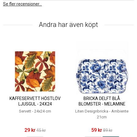
Se fler recensioner...
Andra har även köpt
KAFFESERVETT HÖSTLÖV
BRICKA DELFT BLÅ
LJUSGUL - 24X24
BLOMSTER - MELAMINE
13X21 CM - AMBIENTE
Servett - 24x24 cm
Liten Designbricka - Ambiente
21cm
29 kr
59 kr
45 kr
89 kr