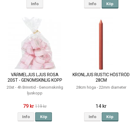
Info
Info
Köp
VÄRMELJUS LJUS ROSA
KRONLJUS RUSTIC HÖSTRÖD
20ST - GENOMSKINLIG KOPP
28CM
4H
20st - 4h Brinntid - Genomskinlig
28cm höga - 22mm diameter
ljuskopp
79 kr
14 kr
119 kr
Info
Köp
Info
Köp