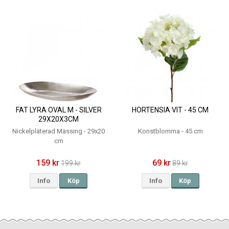
FAT LYRA OVAL M - SILVER
HORTENSIA VIT - 45 CM
29X20X3CM
Nickelpläterad Mässing - 29x20
Konstblomma - 45 cm
cm
159 kr
69 kr
199 kr
89 kr
Info
Köp
Info
Köp