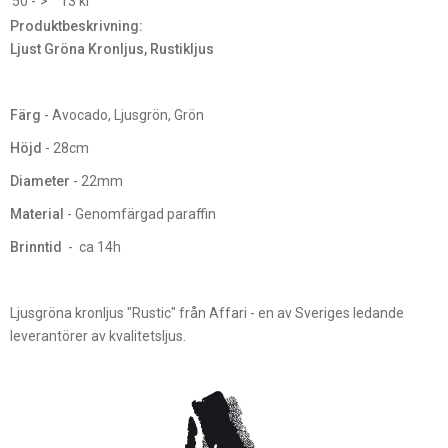
50 -
>
13 kr
Produktbeskrivning:
Ljust Gröna Kronljus, Rustikljus
Färg
- Avocado, Ljusgrön, Grön
Höjd
- 28cm
Diameter
- 22mm
Material
- Genomfärgad paraffin
Brinntid
- ca 14h
Ljusgröna kronljus "Rustic" från Affari - en av Sveriges ledande
leverantörer av kvalitetsljus.