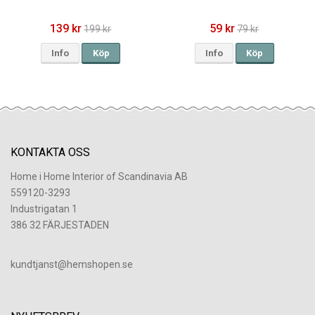
139 kr
59 kr
199 kr
79 kr
Info
Köp
Info
Köp
KONTAKTA OSS
Home i Home Interior of Scandinavia AB
559120-3293
Industrigatan 1
386 32 FÄRJESTADEN
​kundtjanst@hemshopen.se