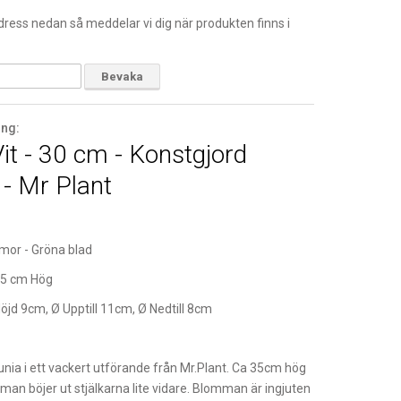
ress nedan så meddelar vi dig när produkten finns i
Bevaka
ing:
it - 30 cm - Konstgjord
 - Mr Plant
mor - Gröna blad
35 cm Hög
öjd 9cm, Ø Upptill 11cm, Ø Nedtill 8cm
tunia i ett vackert utförande från Mr.Plant. Ca 35cm hög
m man böjer ut stjälkarna lite vidare. Blomman är ingjuten