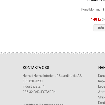
Konstblomma - 3
149 kr
2
Info
KONTAKTA OSS
HA
Home i Home Interior of Scandinavia AB
Kund
559120-3293
Köpv
Industrigatan 1
Leve
386 32 FÄRJESTADEN
Anm
Ship
Kont