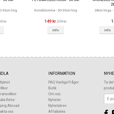
2
0-35cm hög
Konstblomma - 30-35cm hög
28cm höga -
149 kr
1
49 kr
249 kr
Info
Info
NDLA
INFORMATION
NYHE
tjänst
FAQ Vanliga Frågor
Ta de
illkor
Butik
produ
ransvillkor
Om oss
äla Retur
Nyheter
ping Abroad
Nyhetsbrev
akta oss
Affailiates