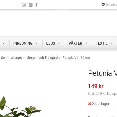
Online 
INREDNING
LJUS
VÄXTER
TEXTIL
Sommartorget
Uterum och Trädgård
Petunia Vit - 30 cm
Petunia V
149 kr
Ord. 249 kr. Du sp
Slut i lager