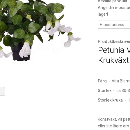
Bevaka produkt
Ange din e-postad
lager!
Produktbeskrivn
Petunia V
Krukväxt
Färg
- Vita Blom
Storlek
- ca 30-
Storlek kruka
- H
Konstväxt, vit pe
eller lite lägre o