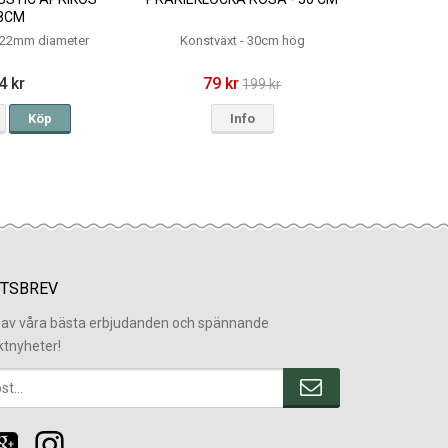
8CM
 22mm diameter
Konstväxt - 30cm hög
4 kr
79 kr
199 kr
Köp
Info
TSBREV
l av våra bästa erbjudanden och spännande
ktnyheter!