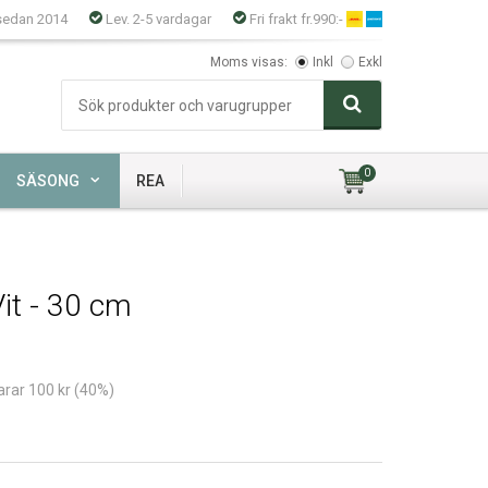
sedan 2014
Lev. 2-5 vardagar
Fri frakt fr.990:-
Moms visas:
Inkl
Exkl
0
SÄSONG
REA
it - 30 cm
arar 100 kr (40%)