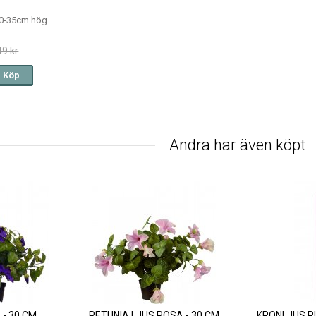
0-35cm hög
49 kr
Köp
Andra har även köpt
 - 30 CM
PETUNIA LJUS ROSA - 30 CM
KRONLJUS R