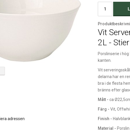
L
Produktbeskrivn
Vit Serv
2L - Stie
Porslinserie i hög
kanten.
Vit serveringsskål
delarna har en re
bra i de flesta he
bränns efter glase
Mått -
ca Ø22,5cm
Färg -
Vit, Offwhi
Finish -
Halvblan
iera adressen
Material -
Porslin