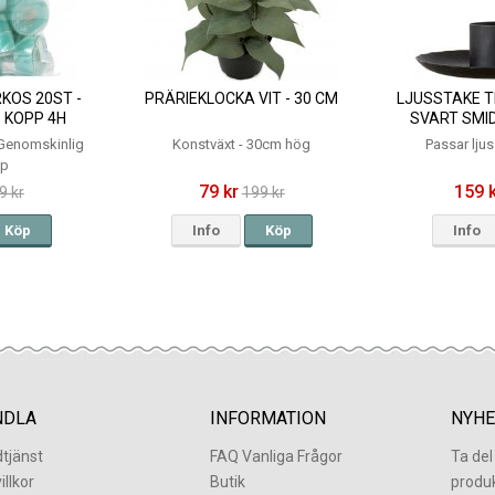
KOS 20ST -
PRÄRIEKLOCKA VIT - 30 CM
LJUSSTAKE T
 KOPP 4H
SVART SMI
- Genomskinlig
Konstväxt - 30cm hög
Passar lju
pp
79 kr
159 
9 kr
199 kr
Köp
Info
Köp
Info
NDLA
INFORMATION
NYHE
tjänst
FAQ Vanliga Frågor
Ta de
illkor
Butik
produ