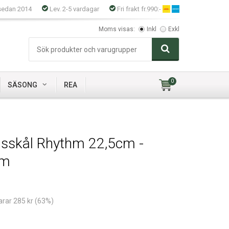
sedan 2014
Lev. 2-5 vardagar
Fri frakt fr.990:-
Moms visas:
Inkl
Exkl
0
SÄSONG
REA
gsskål Rhythm 22,5cm -
lm
arar 285 kr (63%)