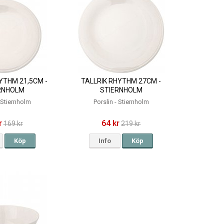
YTHM 21,5CM -
TALLRIK RHYTHM 27CM -
RNHOLM
STIERNHOLM
- Stiernholm
Porslin - Stiernholm
r
64 kr
169 kr
219 kr
Köp
Info
Köp