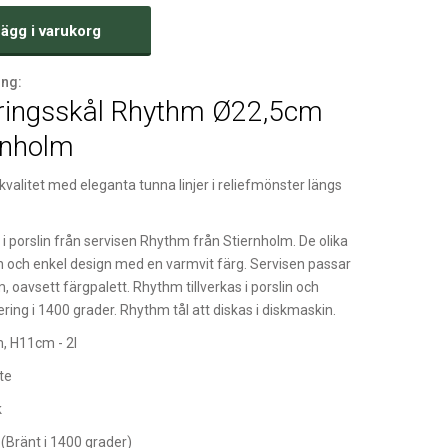
ägg i varukorg
ing:
eringsskål Rhythm Ø22,5cm
rnholm
 kvalitet med eleganta tunna linjer i reliefmönster längs
 i porslin från servisen Rhythm från Stiernholm. De olika
n och enkel design med en varmvit färg. Servisen passar
m, oavsett färgpalett. Rhythm tillverkas i porslin och
ring i 1400 grader. Rhythm tål att diskas i diskmaskin.
, H11cm - 2l
te
k
 (Bränt i 1400 grader)