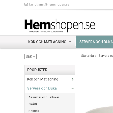
kundtjanst@hemshopen.se
KÖK OCH MATLAGNING
SERVERA OCH DUKA
Startsida
Servera o
PRODUKTER
Kök och Matlagning
Servera och Duka
Assietter och Tallrikar
Skålar
Bestick