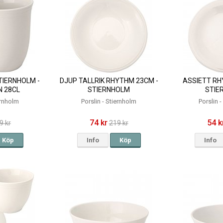
IERNHOLM -
DJUP TALLRIK RHYTHM 23CM -
ASSIETT RH
N 28CL
STIERNHOLM
STIE
ernholm
Porslin - Stiernholm
Porslin 
74 kr
54 k
9 kr
219 kr
Köp
Info
Köp
Info