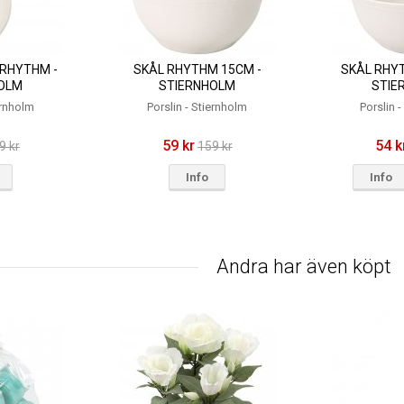
 RHYTHM -
SKÅL RHYTHM 15CM -
SKÅL RHYT
OLM
STIERNHOLM
STIE
ernholm
Porslin - Stiernholm
Porslin 
59 kr
54 k
9 kr
159 kr
Info
Info
Andra har även köpt