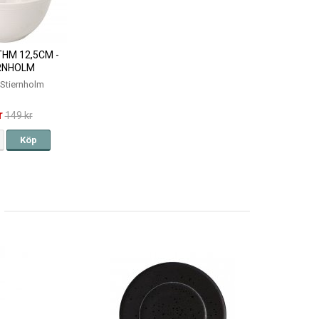
HM 12,5CM -
RNHOLM
- Stiernholm
r
149 kr
Köp