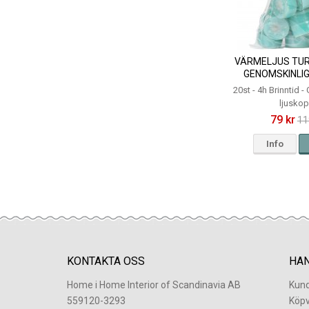
VÄRMELJUS TUR
GENOMSKINLIG
20st - 4h Brinntid 
ljusko
79 kr
11
Info
KONTAKTA OSS
HA
Home i Home Interior of Scandinavia AB
Kund
559120-3293
Köpv