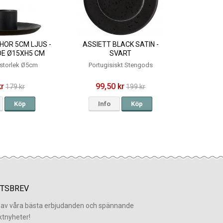
HOR 5CM LJUS -
ASSIETT BLACK SATIN -
DE Ø15XH5 CM
SVART
sstorlek Ø5cm
Portugisiskt Stengods
kr
99,50 kr
179 kr
199 kr
Köp
Info
Köp
TSBREV
l av våra bästa erbjudanden och spännande
ktnyheter!