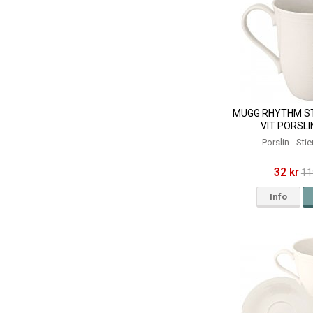
MUGG RHYTHM ST
VIT PORSLI
Porslin - Sti
32 kr
11
Info