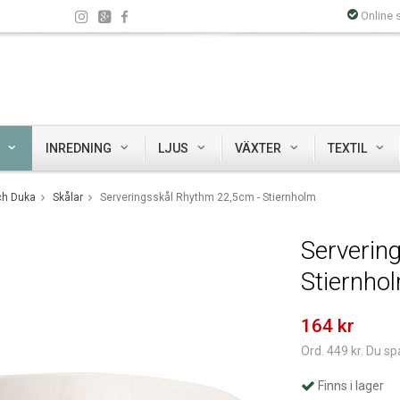
Online 
INREDNING
LJUS
VÄXTER
TEXTIL
ch Duka
Skålar
Serveringsskål Rhythm 22,5cm - Stiernholm
Serverin
Stiernho
164 kr
Ord. 449 kr. Du sp
Finns i lager