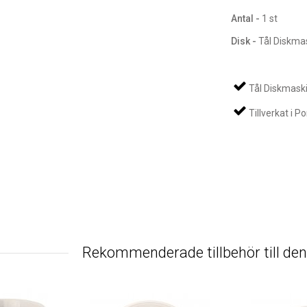
Antal -
1 st
Disk -
Tål Diskma
Tål Diskmask
Tillverkat i P
Rekommenderade tillbehör till de