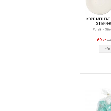
KOPP MED FAT
STIERNH
Porslin - Sti
69 kr
19
Info