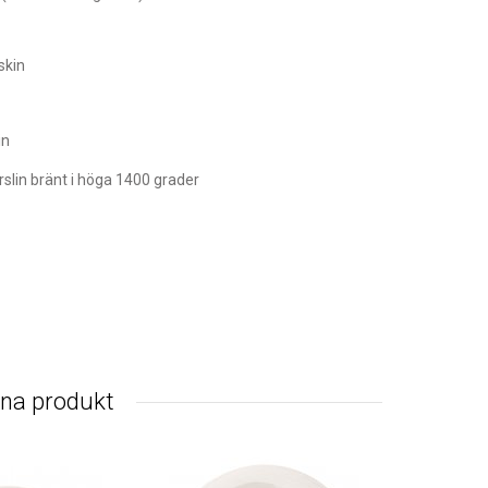
skin
in
orslin bränt i höga 1400 grader
nna produkt