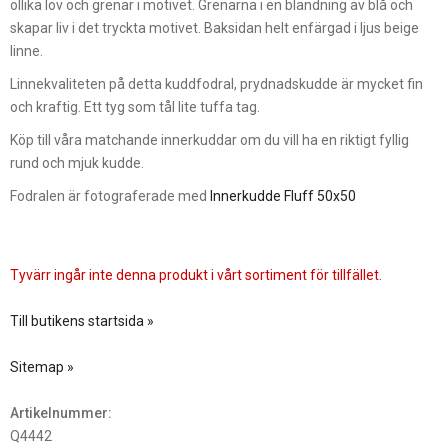
ollika löv och grenar i motivet. Grenarna i en blandning av blå och
skapar liv i det tryckta motivet. Baksidan helt enfärgad i ljus beige
linne.
Linnekvaliteten på detta kuddfodral, prydnadskudde är mycket fin
och kraftig. Ett tyg som tål lite tuffa tag.
Köp till våra matchande innerkuddar om du vill ha en riktigt fyllig
rund och mjuk kudde.
Fodralen är fotograferade med
Innerkudde Fluff 50x50
Tyvärr ingår inte denna produkt i vårt sortiment för tillfället.
Till butikens startsida »
Sitemap »
Artikelnummer:
Q4442