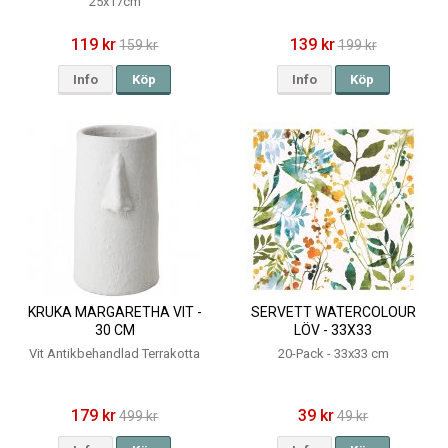
25x17cm
119 kr
139 kr
159 kr
199 kr
Info
Köp
Info
Köp
KRUKA MARGARETHA VIT -
SERVETT WATERCOLOUR
30 CM
LÖV - 33X33
Vit Antikbehandlad Terrakotta
20-Pack - 33x33 cm
179 kr
39 kr
499 kr
49 kr