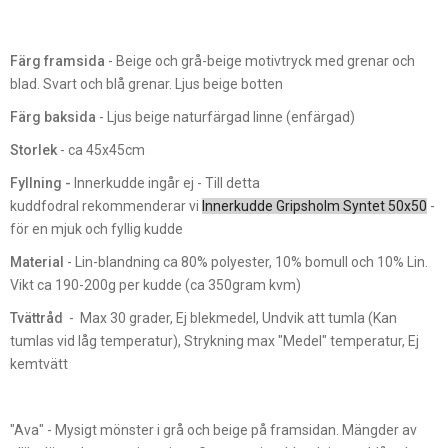
Färg framsida
- Beige och grå-beige motivtryck med grenar och
blad. Svart och blå grenar. Ljus beige botten
Färg baksida
- Ljus beige naturfärgad linne (enfärgad)
Storlek
- ca 45x45cm
Fyllning -
Innerkudde ingår ej - Till detta
kuddfodral rekommenderar vi
Innerkudde Gripsholm Syntet 50x50
-
för en mjuk och fyllig kudde
Material
- Lin-blandning ca 80% polyester, 10% bomull och 10% Lin.
Vikt ca 190-200g per kudde (ca 350gram kvm)
Tvättråd
- Max 30 grader, Ej blekmedel, Undvik att tumla (Kan
tumlas vid låg temperatur), Strykning max "Medel" temperatur, Ej
kemtvätt
"Ava" - Mysigt mönster i grå och beige på framsidan. Mängder av