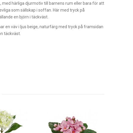
 med härliga djurmotiv till barnens rum eller bara för att
revliga som sällskap i soffan. Här med tryck på
llande en björn i täckväst.
r en väv i ljus beige, naturfärg med tryck på framsidan
ön täckväst.