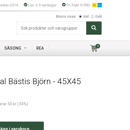
sedan 2014
Lev. 2-5 vardagar
Fri frakt fr.990:-
Moms visas:
Inkl
Exkl
0
SÄSONG
REA
al Bästis Björn - 45X45
arar 50 kr (34%)
ägg i varukorg