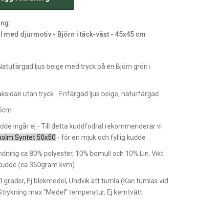
ing:
l med djurmotiv - Björn i täck-väst - 45x45 cm
Natufärgad ljus beige med tryck på en Björn grön i
ksidan utan tryck - Enfärgad ljus beige, naturfärgad
45cm
dde ingår ej - Till detta kuddfodral rekommenderar vi
holm Syntet 50x50
- för en mjuk och fyllig kudde
ndning ca 80% polyester, 10% bomull och 10% Lin. Vikt
kudde (ca 350gram kvm)
grader, Ej blekmedel, Undvik att tumla (Kan tumlas vid
Strykning max "Medel" temperatur, Ej kemtvätt