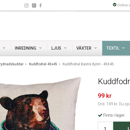
Online 
INREDNING
LJUS
VÄXTER
TEXTIL
rydnadskuddar
Kuddfodral 45x45
Kuddfodral Bästis Björn - 45X45
Kuddfodr
99 kr
Ord. 149 kr. Du sp
Finns i lager
L