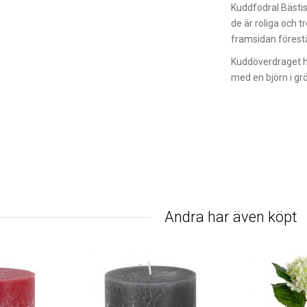
Kuddfodral Bästis,
de är roliga och t
framsidan förestä
Kuddöverdraget ha
med en björn i gr
Andra har även köpt