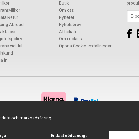
illkor
Butik
produ
ransvillkor
Om oss
äla Retur
Nyheter
ping Abroad
Nyhetsbrev
akta oss
Affailiates
gritetspolicy
Om cookies
rans vid Jul
Öppna Cookie-inställningar
lskund
a in
av data och marknadsföring.
Drift & produktion:
Wikinggruppen
ingar
Endast nödvändiga