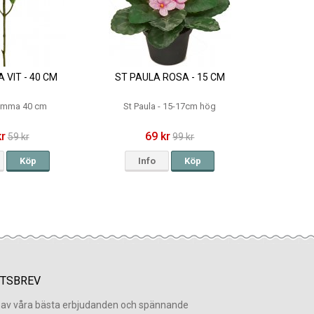
 VIT - 40 CM
ST PAULA ROSA - 15 CM
omma 40 cm
St Paula - 15-17cm hög
kr
69 kr
59 kr
99 kr
Köp
Info
Köp
TSBREV
l av våra bästa erbjudanden och spännande