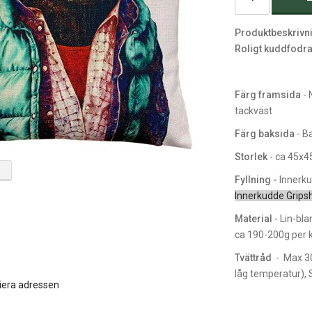
Produktbeskrivn
Roligt kuddfodra
Färg framsida
- 
täckväst
Färg baksida
- Ba
Storlek
- ca 45x
Fyllning -
Innerku
Innerkudde Grips
Material
- Lin-bla
ca 190-200g per 
Tvättråd
- Max 30 
låg temperatur), 
iera adressen