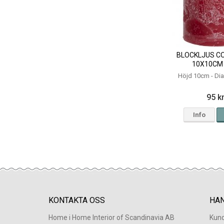
BLOCKLJUS C
10X10CM
Höjd 10cm - D
95 k
Info
KONTAKTA OSS
HA
Home i Home Interior of Scandinavia AB
Kund