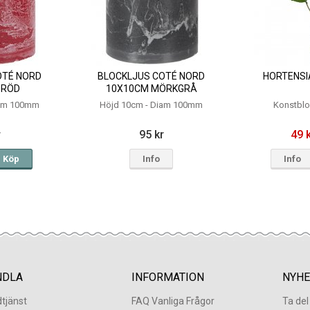
OTÉ NORD
BLOCKLJUS COTÉ NORD
HORTENSIA
 RÖD
10X10CM MÖRKGRÅ
iam 100mm
Höjd 10cm - Diam 100mm
Konstbl
r
95 kr
49 
Köp
Info
Info
NDLA
INFORMATION
NYHE
tjänst
FAQ Vanliga Frågor
Ta de