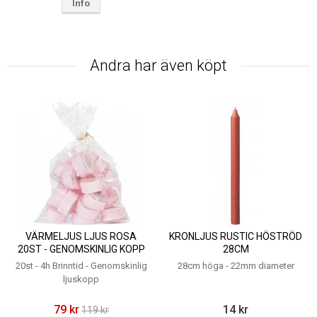
Info
Andra har även köpt
VÄRMELJUS LJUS ROSA
KRONLJUS RUSTIC HÖSTRÖD
20ST - GENOMSKINLIG KOPP
28CM
4H
20st - 4h Brinntid - Genomskinlig
28cm höga - 22mm diameter
ljuskopp
79 kr
14 kr
119 kr