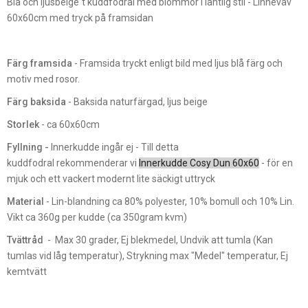
Blå och ljusbeige´t kuddfodral med blommor i lantlig stil - Linneväv
60x60cm med tryck på framsidan
Färg framsida
- Framsida tryckt enligt bild med ljus blå färg och
motiv med rosor.
Färg baksida
- Baksida naturfärgad, ljus beige
Storlek
- ca 60x60cm
Fyllning -
Innerkudde ingår ej - Till detta
kuddfodral rekommenderar vi
Innerkudde Cosy Dun 60x60
- för en
mjuk och ett vackert modernt lite säckigt uttryck
Material
- Lin-blandning ca 80% polyester, 10% bomull och 10% Lin.
Vikt ca 360g per kudde (ca 350gram kvm)
Tvättråd
- Max 30 grader, Ej blekmedel, Undvik att tumla (Kan
tumlas vid låg temperatur), Strykning max "Medel" temperatur, Ej
kemtvätt