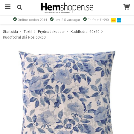
Online sedan 2014
Lev. 2-5 vardagar
Fri frakt fr.990:-
Produkten har blivit tillagd i varukorgen
Startsida
Textil
Prydnadskuddar
Kuddfodral 60x60
Kuddfodral Blå Ros 60x60