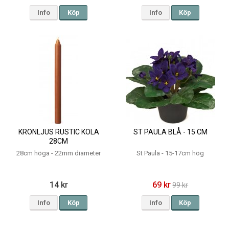
Info
Köp
Info
Köp
KRONLJUS RUSTIC KOLA
ST PAULA BLÅ - 15 CM
28CM
28cm höga - 22mm diameter
St Paula - 15-17cm hög
14 kr
69 kr
99 kr
Info
Köp
Info
Köp