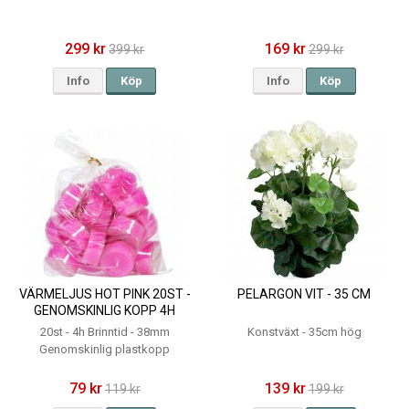
299 kr
169 kr
399 kr
299 kr
Info
Köp
Info
Köp
VÄRMELJUS HOT PINK 20ST -
PELARGON VIT - 35 CM
GENOMSKINLIG KOPP 4H
20st - 4h Brinntid - 38mm
Konstväxt - 35cm hög
Genomskinlig plastkopp
79 kr
139 kr
119 kr
199 kr