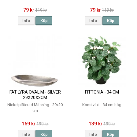
79 kr
79 kr
119 kr
119 kr
Info
Köp
Info
Köp
FAT LYRA OVAL M - SILVER
FITTONIA - 34 CM
29X20X3CM
Nickelpläterad Mässing - 29x20
Konstväxt - 34 cm hög
cm
159 kr
139 kr
199 kr
199 kr
Info
Köp
Info
Köp