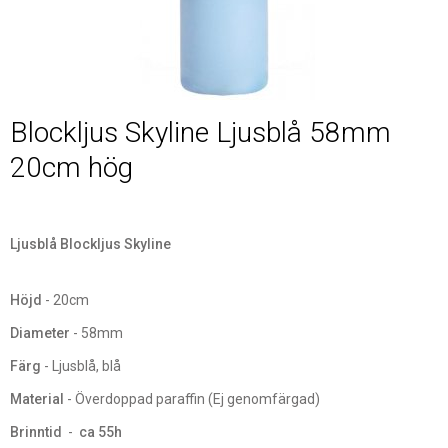
Blockljus Skyline Ljusblå 58mm
20cm hög
Ljusblå Blockljus Skyline
Höjd
- 20cm
Diameter
- 58mm
Färg
- Ljusblå, blå
Material
- Överdoppad paraffin (Ej genomfärgad)
Brinntid
-
ca 55h