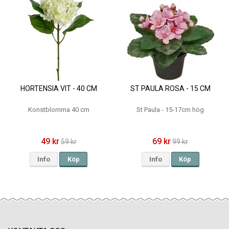
HORTENSIA VIT - 40 CM
ST PAULA ROSA - 15 CM
Konstblomma 40 cm
St Paula - 15-17cm hög
49 kr
69 kr
59 kr
99 kr
Info
Köp
Info
Köp