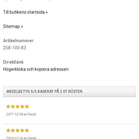
Till butikens startsida »
Sitemap »
Artikelnummer:
258-100-83
Direktlänk:
Högerklicka och kopiera adressen
MEDELBETYG
5
/5 BASERAT PÅ
2
ST RÖSTER.
2017-12-06
av
David
2016-12-14
av
Haide