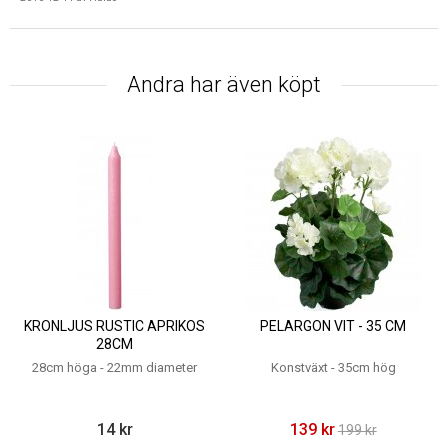
Andra har även köpt
KRONLJUS RUSTIC APRIKOS
PELARGON VIT - 35 CM
28CM
28cm höga - 22mm diameter
Konstväxt - 35cm hög
14 kr
139 kr
199 kr