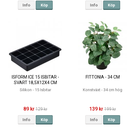
Info
Köp
Info
Köp
ISFORM ICE 15 ISBITAR -
FITTONIA - 34 CM
SVART 18,5X12X4 CM
Silikon - 15 Isbitar
Konstväxt - 34 cm hög
89 kr
139 kr
129 kr
199 kr
Info
Köp
Info
Köp