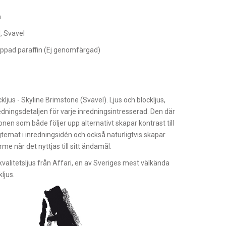
m
l, Svavel
ppad paraffin (Ej genomfärgad)
h
ckljus - Skyline Brimstone (Svavel). Ljus och blockljus,
edningsdetaljen för varje inredningsintresserad. Den där
tionen som både följer upp alternativt skapar kontrast till
temat i inredningsidén och också naturligtvis skapar
me när det nyttjas till sitt ändamål.
kvalitetsljus från Affari, en av Sveriges mest välkända
kljus.