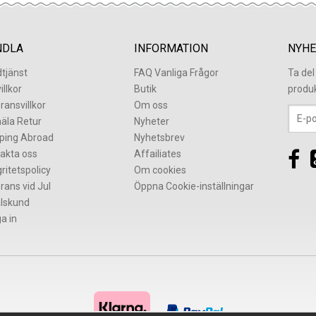
NDLA
INFORMATION
NYHE
tjänst
FAQ Vanliga Frågor
Ta de
illkor
Butik
produ
ransvillkor
Om oss
äla Retur
Nyheter
ping Abroad
Nyhetsbrev
akta oss
Affailiates
gritetspolicy
Om cookies
rans vid Jul
Öppna Cookie-inställningar
lskund
a in