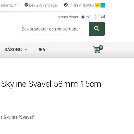
sedan 2014
Lev. 2-5 vardagar
Fri frakt fr.990:-
Moms visas:
Inkl
Exkl
0
SÄSONG
REA
s Skyline Svavel 58mm 15cm
s Skyline "Svavel"