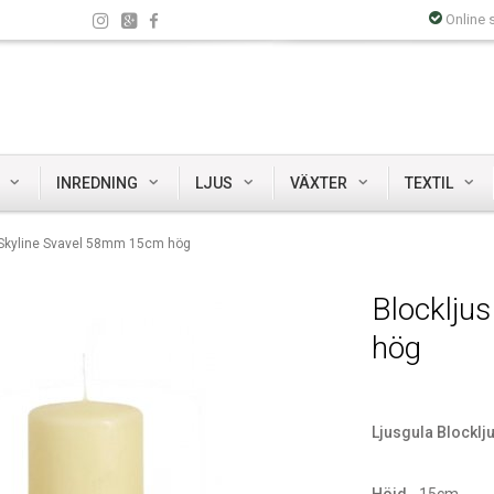
Online 
INREDNING
LJUS
VÄXTER
TEXTIL
 Skyline Svavel 58mm 15cm hög
Blocklju
hög
Ljusgula Blocklju