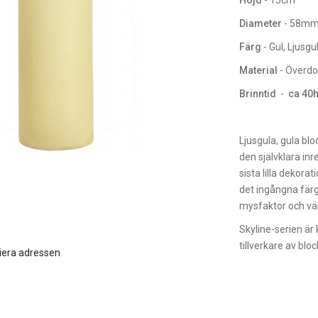
Höjd
- 15cm
Diameter
- 58m
Färg
- Gul, Ljusgu
Material
- Överdo
Brinntid
-
ca 40
Ljusgula, gula blo
den självklara inr
sista lilla dekora
det ingångna färg
mysfaktor och vär
Skyline-serien är 
tillverkare av bloc
iera adressen