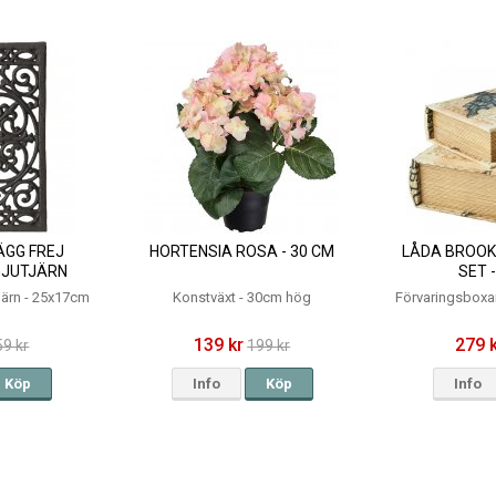
GG FREJ
HORTENSIA ROSA - 30 CM
LÅDA BROOKE
GJUTJÄRN
SET 
CM
tjärn - 25x17cm
Konstväxt - 30cm hög
Förvaringsboxar
139 kr
279 
59 kr
199 kr
Köp
Info
Köp
Info