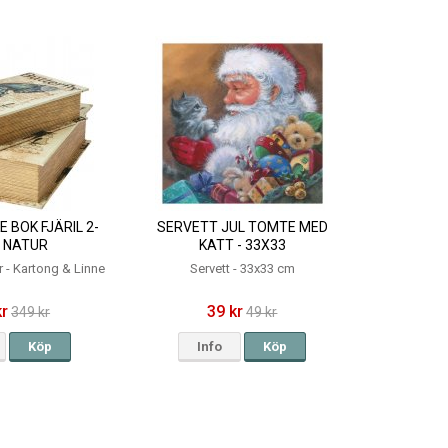
 BOK FJÄRIL 2-
SERVETT JUL TOMTE MED
- NATUR
KATT - 33X33
 - Kartong & Linne
Servett - 33x33 cm
kr
39 kr
349 kr
49 kr
Köp
Info
Köp