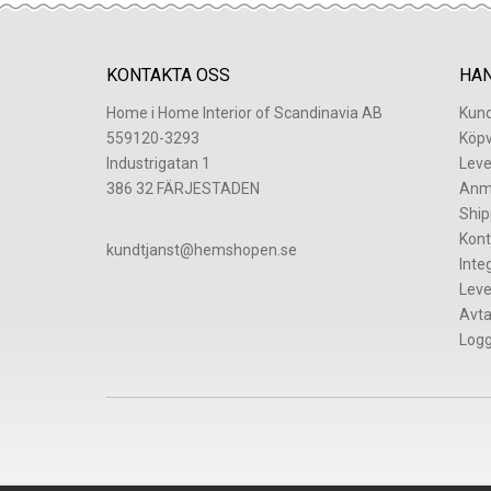
KONTAKTA OSS
HA
Home i Home Interior of Scandinavia AB
Kund
559120-3293
Köpv
Industrigatan 1
Leve
386 32 FÄRJESTADEN
Anm
Ship
Kont
​kundtjanst@hemshopen.se
Inte
Leve
Avta
Logg