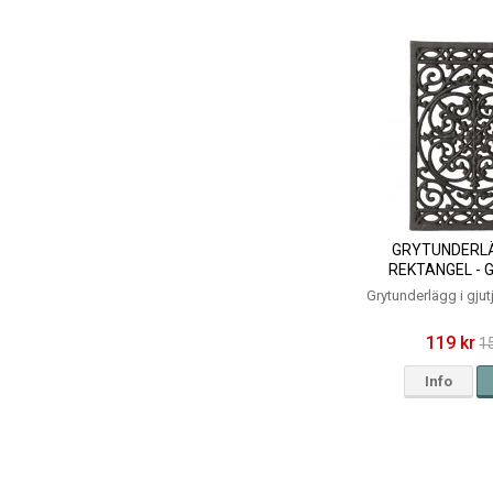
GRYTUNDERLÄ
REKTANGEL - 
25X17
Grytunderlägg i gju
119 kr
1
Info