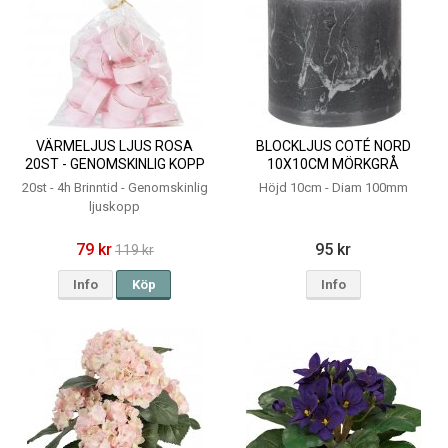
VÄRMELJUS LJUS ROSA
BLOCKLJUS COTÉ NORD
20ST - GENOMSKINLIG KOPP
10X10CM MÖRKGRÅ
4H
20st - 4h Brinntid - Genomskinlig
Höjd 10cm - Diam 100mm
ljuskopp
79 kr
95 kr
119 kr
Info
Köp
Info