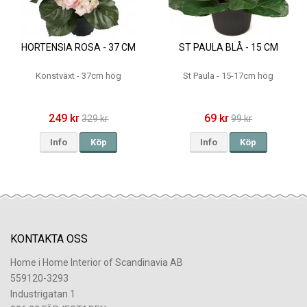
HORTENSIA ROSA - 37 CM
ST PAULA BLÅ - 15 CM
Konstväxt - 37cm hög
St Paula - 15-17cm hög
249 kr
69 kr
329 kr
99 kr
Info
Köp
Info
Köp
KONTAKTA OSS
Home i Home Interior of Scandinavia AB
559120-3293
Industrigatan 1