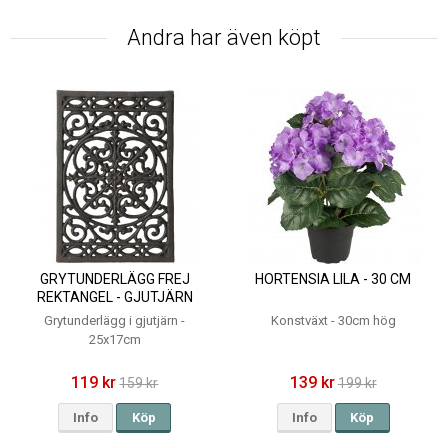
Andra har även köpt
GRYTUNDERLÄGG FREJ
HORTENSIA LILA - 30 CM
REKTANGEL - GJUTJÄRN
25X17CM
Grytunderlägg i gjutjärn -
Konstväxt - 30cm hög
25x17cm
119 kr
139 kr
159 kr
199 kr
Info
Köp
Info
Köp