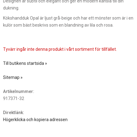
Designen är subtil och elegant och ger en modern känsla till din
dukning.
Kökshandduk Opal är ljust grå-beige och har ett mönster som är i en
kulör som bäst beskrivs som en blandning av lila och rosa.
Tyvärr ingår inte denna produkt i vårt sortiment för tillfället.
Till butikens startsida »
Sitemap »
Artikelnummer:
917371-32
Direktlänk:
Högerklicka och kopiera adressen