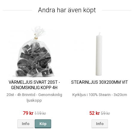
Andra har även köpt
VÄRMELJUS SVART 20ST -
STEARINLJUS 30X200MM VIT
GENOMSKINLIG KOPP 4H
20st - 4h Brinntid - Genomskinlig
Kyrkljus i 100% Stearin - 3x20cm
ljuskopp
79 kr
52 kr
119 kr
59 kr
Info
Köp
Info