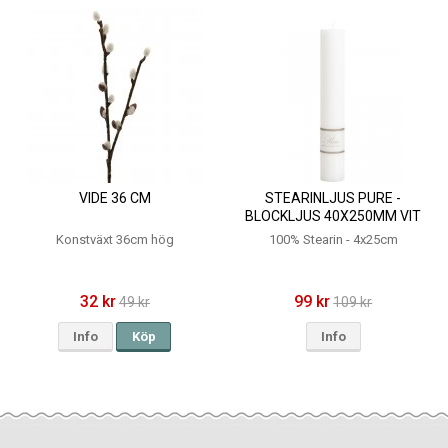
VIDE 36 CM
STEARINLJUS PURE -
BLOCKLJUS 40X250MM VIT
Konstväxt 36cm hög
100% Stearin - 4x25cm
32 kr
99 kr
49 kr
109 kr
Info
Köp
Info