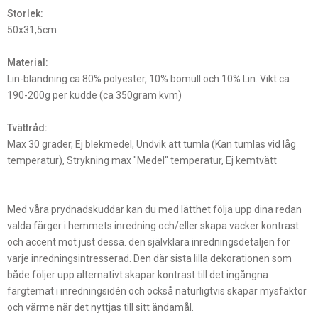
Storlek:
50x31,5cm
Material:
Lin-blandning ca 80% polyester, 10% bomull och 10% Lin. Vikt ca
190-200g per kudde (ca 350gram kvm)
Tvättråd:
Max 30 grader, Ej blekmedel, Undvik att tumla (Kan tumlas vid låg
temperatur), Strykning max "Medel" temperatur, Ej kemtvätt
Med våra prydnadskuddar kan du med lätthet följa upp dina redan
valda färger i hemmets inredning och/eller skapa vacker kontrast
och accent mot just dessa. den självklara inredningsdetaljen för
varje inredningsintresserad. Den där sista lilla dekorationen som
både följer upp alternativt skapar kontrast till det ingångna
färgtemat i inredningsidén och också naturligtvis skapar mysfaktor
och värme när det nyttjas till sitt ändamål.