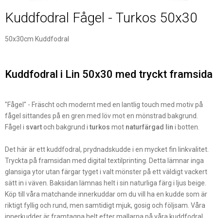
Kuddfodral Fågel - Turkos 50x30
50x30cm Kuddfodral
Kuddfodral i Lin 50x30 med tryckt framsida
"Fågel" - Fräscht och modernt med en lantlig touch med motiv på
fågel sittandes på en gren med löv mot en mönstrad bakgrund.
Fågel i
svart
och bakgrund i
turkos
mot
naturfärgad lin
i botten.
Det här är ett kuddfodral, prydnadskudde i en mycket fin linkvalitet.
Tryckta på framsidan med digital textilprinting. Detta lämnar inga
glansiga ytor utan färgar tyget i valt mönster på ett väldigt vackert
sätt in i väven. Baksidan lämnas helt i sin naturliga färg i ljus beige.
Köp till våra matchande innerkuddar om du vill ha en kudde som är
riktigt fyllig och rund, men samtidigt mjuk, gosig och följsam. Våra
innerkudder är framtagna helt efter mallarna på våra kuddfodral.