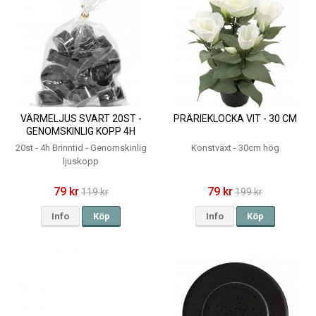
VÄRMELJUS SVART 20ST -
PRÄRIEKLOCKA VIT - 30 CM
GENOMSKINLIG KOPP 4H
20st - 4h Brinntid - Genomskinlig
Konstväxt - 30cm hög
ljuskopp
79 kr
79 kr
119 kr
199 kr
Info
Köp
Info
Köp