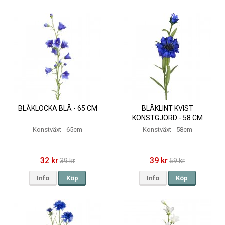
BLÅKLOCKA BLÅ - 65 CM
BLÅKLINT KVIST
KONSTGJORD - 58 CM
Konstväxt - 65cm
Konstväxt - 58cm
32 kr
39 kr
39 kr
59 kr
Info
Köp
Info
Köp