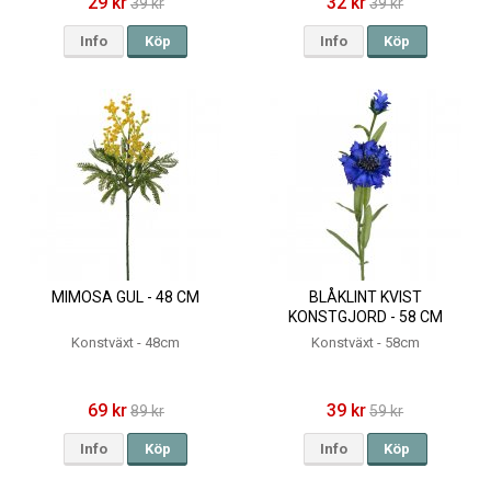
29 kr
32 kr
39 kr
39 kr
Info
Köp
Info
Köp
MIMOSA GUL - 48 CM
BLÅKLINT KVIST
KONSTGJORD - 58 CM
Konstväxt - 48cm
Konstväxt - 58cm
69 kr
39 kr
89 kr
59 kr
Info
Köp
Info
Köp